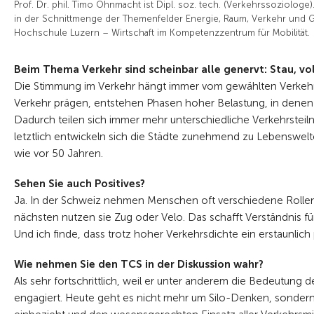
Prof. Dr. phil. Timo Ohnmacht ist Dipl. soz. tech. (Verkehrssoziologe).
in der Schnittmenge der Themenfelder Energie, Raum, Verkehr und G
Hochschule Luzern – Wirtschaft im Kompetenzzentrum für Mobilität.
Beim Thema Verkehr sind scheinbar alle genervt: Stau, 
Die Stimmung im Verkehr hängt immer vom gewählten Verkehrs
Verkehr prägen, entstehen Phasen hoher Belastung, in denen 
Dadurch teilen sich immer mehr unterschiedliche Verkehrstei
letztlich entwickeln sich die Städte zunehmend zu Lebenswelt
wie vor 50 Jahren.
Sehen Sie auch Positives?
Ja. In der Schweiz nehmen Menschen oft verschiedene Rollen 
nächsten nutzen sie Zug oder Velo. Das schafft Verständnis fü
Und ich finde, dass trotz hoher Verkehrsdichte ein erstaunlich
Wie nehmen Sie den TCS in der Diskussion wahr?
Als sehr fortschrittlich, weil er unter anderem die Bedeutung d
engagiert. Heute geht es nicht mehr um Silo-Denken, sondern