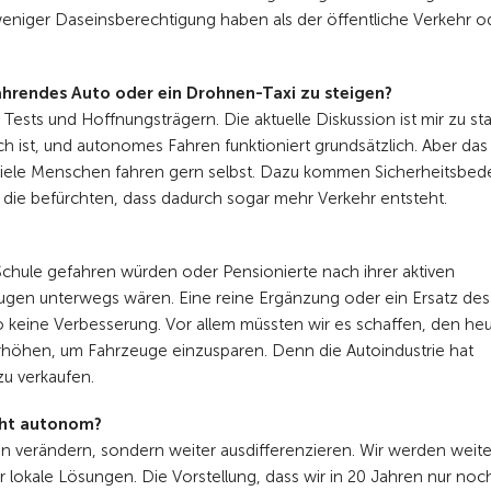
weniger Daseinsberechtigung haben als der öffentliche Verkehr o
fahrendes Auto oder ein Drohnen-Taxi zu steigen?
sts und Hoffnungsträgern. Die aktuelle Diskussion ist mir zu sta
ch ist, und autonomes Fahren funktioniert grundsätzlich. Aber das
. Viele Menschen fahren gern selbst. Dazu kommen Sicherheitsbe
ie befürchten, dass dadurch sogar mehr Verkehr entsteht.
Schule gefahren würden oder Pensionierte nach ihrer aktiven
eugen unterwegs wären. Eine reine Ergänzung oder ein Ersatz des
keine Verbesserung. Vor allem müssten wir es schaffen, den he
rhöhen, um Fahrzeuge einzusparen. Denn die Autoindustrie hat
u verkaufen.
icht autonom?
n verändern, sondern weiter ausdifferenzieren. Wir werden weit
ehr lokale Lösungen. Die Vorstellung, dass wir in 20 Jahren nur noc