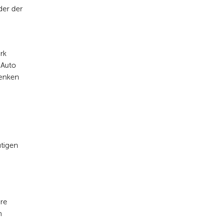
der der
rk
 Auto
denken
utigen
ere
h