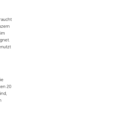
raucht
uzern
eim
gnet.
enutzt
ie
ten 20
ind,
h