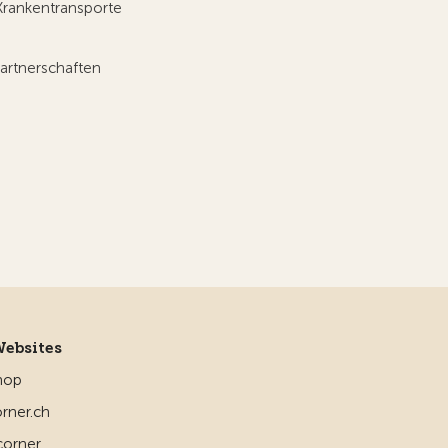
Krankentransporte
artnerschaften
Websites
hop
rner.ch
corner