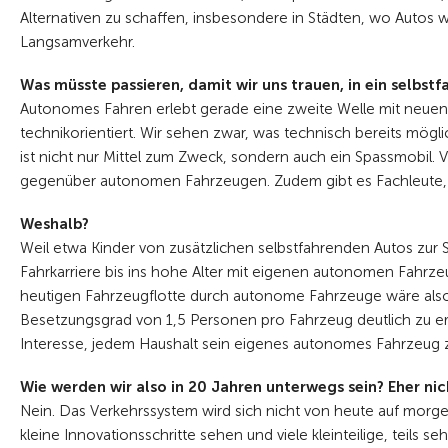
Alternativen zu schaffen, insbesondere in Städten, wo Autos 
Langsamverkehr.
Was müsste passieren, damit wir uns trauen, in ein selbst
Autonomes Fahren erlebt gerade eine zweite Welle mit neuen Te
technikorientiert. Wir sehen zwar, was technisch bereits mögli
ist nicht nur Mittel zum Zweck, sondern auch ein Spassmobil
gegenüber autonomen Fahrzeugen. Zudem gibt es Fachleute, d
Weshalb?
Weil etwa Kinder von zusätzlichen selbstfahrenden Autos zur 
Fahrkarriere bis ins hohe Alter mit eigenen autonomen Fahrz
heutigen Fahrzeugflotte durch autonome Fahrzeuge wäre also 
Besetzungsgrad von 1,5 Personen pro Fahrzeug deutlich zu e
Interesse, jedem Haushalt sein eigenes autonomes Fahrzeug z
Wie werden wir also in 20 Jahren unterwegs sein? Eher n
Nein. Das Verkehrssystem wird sich nicht von heute auf morge
kleine Innovationsschritte sehen und viele kleinteilige, teils s