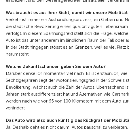
einbezieht und den wesensgerechten Einsatz aller Verkehrsmit
Was braucht es aus Ihrer Sicht, damit wir unsere Mobilitä
Verkehr ist immer ein Aushandlungsprozess, ein Geben und Nehm
die städtische Bevölkerung einen qualitativ guten Lebensraum.
verfolgt. In diesem Spannungsfeld stellt sich die Frage, welc
Auto ist das unter anderem im ländlichen Raum der Fall oder a
In der Stadt hingegen stösst es an Grenzen, weil es viel Plat
herumsteht.
Welche Zukunftschancen geben Sie dem Auto?
Darüber denke ich momentan viel nach. Es ist erstaunlich, wie s
Sechzigerjahren liegt der Motorisierungsgrad in der Schweiz
Bevölkerung, wächst auch die Zahl der Autos. Überraschend i
Jahren stark ausdifferenziert hat und Alternativen wie Carshar
werden nach wie vor 65 von 100 Kilometern mit dem Auto zurüc
verändert.
Das Auto wird also auch künftig das Rückgrat der Mobilitä
Ja. Deshalb geht es nicht darum, Autos pauschal zu verbieten