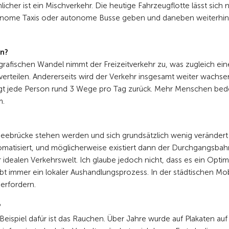
cher ist ein Mischverkehr. Die heutige Fahrzeugflotte lässt sich n
autonome Taxis oder autonome Busse geben und daneben weiterhin
rn?
rafischen Wandel nimmt der Freizeitverkehr zu, was zugleich ein
verteilen. Andererseits wird der Verkehr insgesamt weiter wachse
gt jede Person rund 3 Wege pro Tag zurück. Mehr Menschen be
m.
 Seebrücke stehen werden und sich grundsätzlich wenig verändert 
tomatisiert, und möglicherweise existiert dann der Durchgangsbah
idealen Verkehrswelt. Ich glaube jedoch nicht, dass es ein Opti
bt immer ein lokaler Aushandlungsprozess. In der städtischen Mobi
erfordern.
?
eispiel dafür ist das Rauchen. Über Jahre wurde auf Plakaten auf