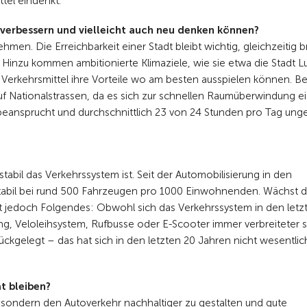
tel eindenkt.
t verbessern und vielleicht auch neu denken können?
en. Die Erreichbarkeit einer Stadt bleibt wichtig, gleichzeitig b
 Hinzu kommen ambitionierte Klimaziele, wie sie etwa die Stadt L
he Verkehrsmittel ihre Vorteile wo am besten ausspielen können. B
uf Nationalstrassen, da es sich zur schnellen Raumüberwindung ei
z beansprucht und durchschnittlich 23 von 24 Stunden pro Tag ung
tabil das Verkehrssystem ist. Seit der Automobilisierung in den
 stabil bei rund 500 Fahrzeugen pro 1000 Einwohnenden. Wächst d
st jedoch Folgendes: Obwohl sich das Verkehrssystem in den letz
ing, Veloleihsystem, Rufbusse oder E-Scooter immer verbreiteter s
kgelegt – das hat sich in den letzten 20 Jahren nicht wesentlic
t bleiben?
, sondern den Autoverkehr nachhaltiger zu gestalten und gute