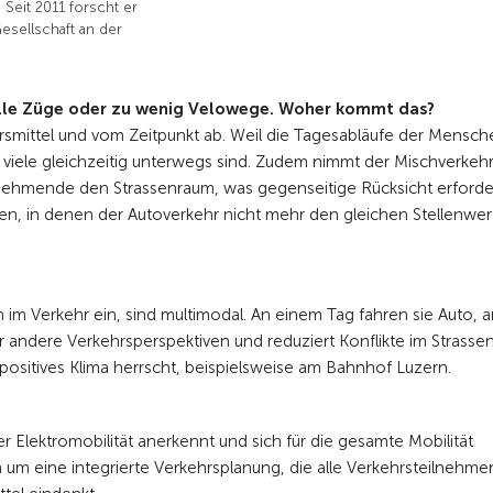
 Seit 2011 forscht er
esellschaft an der
volle Züge oder zu wenig Velowege. Woher kommt das?
mittel und vom Zeitpunkt ab. Weil die Tagesabläufe der Mensc
viele gleichzeitig unterwegs sind. Zudem nimmt der Mischverkehr
lnehmende den Strassenraum, was gegenseitige Rücksicht erforde
en, in denen der Autoverkehr nicht mehr den gleichen Stellenwer
im Verkehr ein, sind multimodal. An einem Tag fahren sie Auto, 
r andere Verkehrsperspektiven und reduziert Konflikte im Strasse
 positives Klima herrscht, beispielsweise am Bahnhof Luzern.
er Elektromobilität anerkennt und sich für die gesamte Mobilität
 um eine integrierte Verkehrsplanung, die alle Verkehrsteilnehm