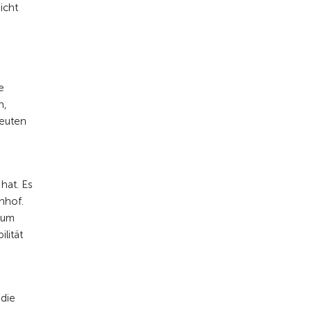
icht
e
n,
deuten
hat. Es
nhof.
mum
lität
 die