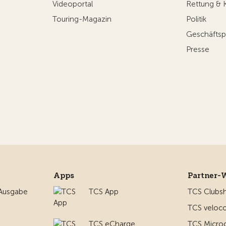
Videoportal
Rettung & 
Touring-Magazin
Politik
Geschäftsp
Presse
Apps
Partner-
 Ausgabe
TCS App
TCS Clubs
TCS veloco
TCS eCharge
TCS Micro