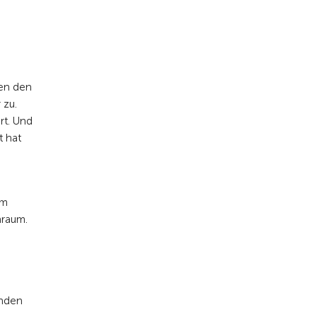
hen den
 zu.
rt. Und
t hat
am
nraum.
enden