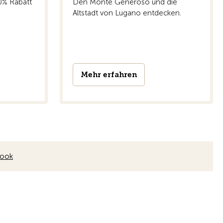
20% Rabatt
Den Monte Generoso und die
Altstadt von Lugano entdecken.
Mehr erfahren
book