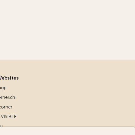
Websites
hop
rner.ch
corner
VISIBLE
ou