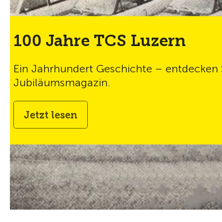
TCS bike repAI
Mit den Veloreparatursäu
jederzeit selbst erledigen.
Standorte in Ihrer Näh