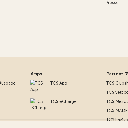
Presse
Apps
Partner-
 Ausgabe
TCS App
TCS Clubs
TCS veloco
TCS eCharge
TCS Micro
TCS MADE 
TCS lex4y
nd um