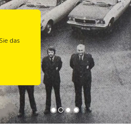
R
len kleine Reparaturen
e