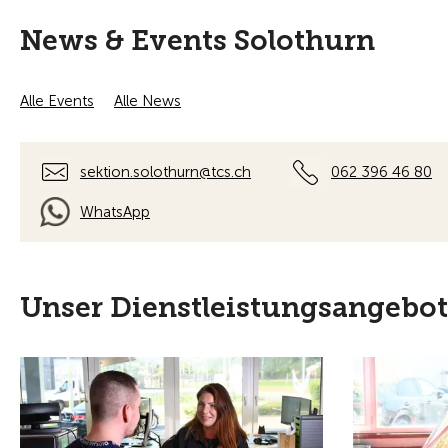
Dienstleistungen
Fahrzeug
Die Sektion Solothurn bietet seinen Kunden
Unsere fachm
eine grosse Auswahl an Produkten und
Experten füh
Dienstleistungen rund um das Thema
zahlreiche Pr
Mobilität. Entdecken Sie unser Angebot.
Buchen Sie Ih
Mehr erfahren
Mehr erfahre