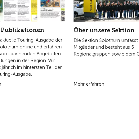
n
Publikationen
Der TCS
Verkehrsprävention
Rund um d
Ratgeber-Broschüren
Jobs & Karr
Campingführer
Verkehrssic
Videoportal
Rettung & 
Touring-Magazin
Politik
Geschäftsp
Presse