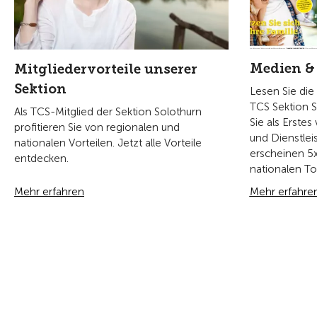
Produkte
Notfall & Schade
Pannenhilfe und Unfall
Panne - was tun?
Reiseschutz
Notrufnummern
Fahrzeug-Versicherungen
Schadenmeldung
Rechtsschutz
Weitere Kontakte
Kreditkarten
Fahrkurse
Fahrzeugchecks
Firmenkarte
Allgemeine Geschäfts- und
Versicherungsbedingungen
Information über den
Versicherungsvermittler