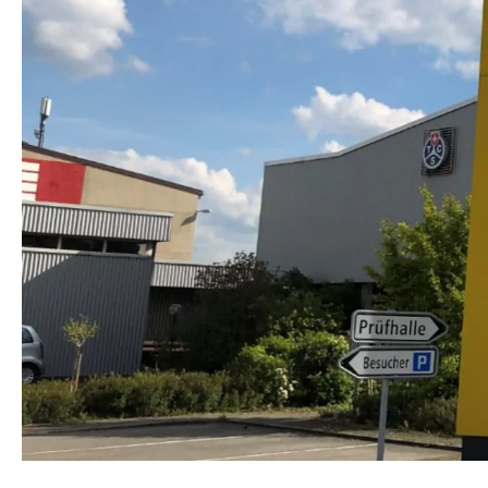
Alle Events
Alle News
sektion.solothurn@tcs.ch
062 396 46 80
WhatsApp
Unser Dienstleistungsangebot