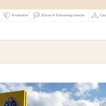
schaft & Leistungen
Produkte
Kurse & Fahrzeugchecks
Produkte
Kurse & Fahrzeugchecks
Cam
Wir haben Ihr T
Eine grosse Auswahl an g
stehen bei uns in Oensing
Vereinbaren Sie einen Term
Zu den Occasionen