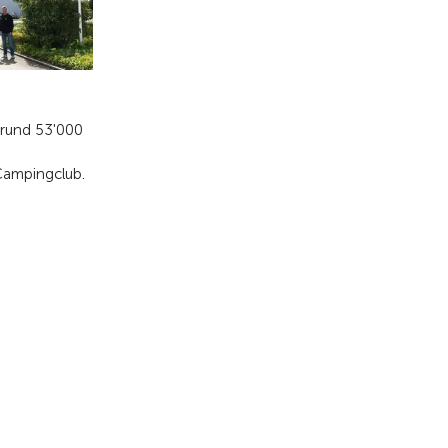
Sektionen des TCS
en TCS
Bitte auswählen
iere
herheit
Krankentransporte
artnerschaften