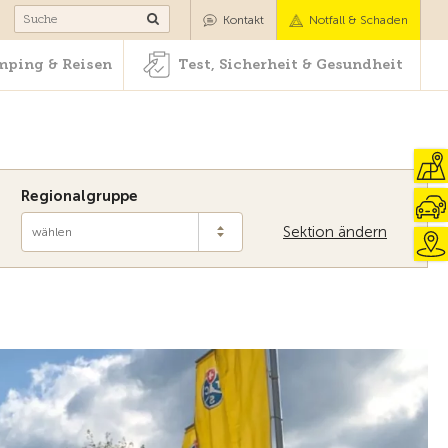
Camping & Reisen
Test, Sicherheit & Gesundheit
Kontakt
Notfall & Schaden
ping & Reisen
Test, Sicherheit & Gesundheit
Regionalgruppe
Sektion ändern
wählen
raumauto
eprüften Occasionen
en auf dem Platz.
in. Wir beraten Sie gerne.