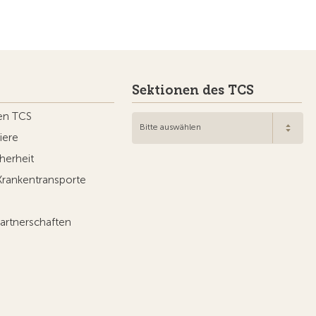
Websites
hop
rner.ch
corner
VISIBLE
ou
d
v3.56 / Production publish 1