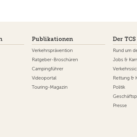
Apps
Partner-
 Ausgabe
TCS App
TCS Clubs
TCS veloco
TCS eCharge
TCS Micro
TCS MADE 
TCS lex4y
nd um
TCS MyMe
g
nformationen
Datenschutz
Cookie-Einstellungen