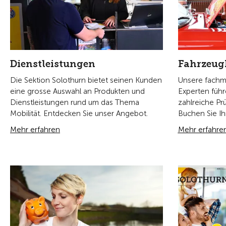
Medien &
Mitgliedervorteile unserer
Sektion
Lesen Sie die
TCS Sektion S
Als TCS-Mitglied der Sektion Solothurn
Sie als Erst
profitieren Sie von regionalen und
und Dienstlei
nationalen Vorteilen. Jetzt alle Vorteile
erscheinen 5x 
entdecken.
nationalen To
Mehr erfahren
Mehr erfahre