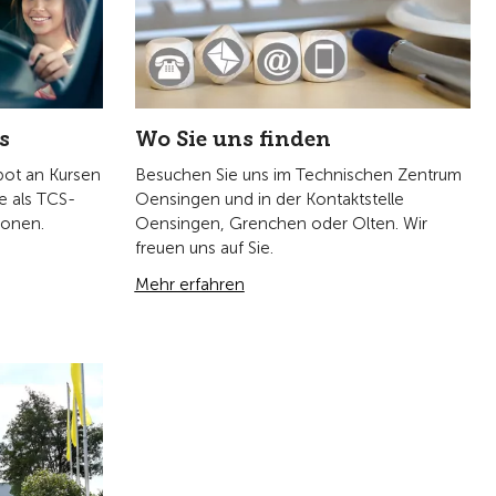
 rund 53'000
ampingclub.