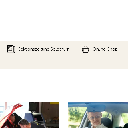
Kurse & Fahrtraining
kontrollen
Bei unserem vielseitigen Ange
ännisch ausgebildeten TCS-
und Fahrtrainings profitieren S
ren im Technischen Zentrum
Mitglied von attraktiven Kondit
üfungen und Expertisen durch.
ren Termin direkt online.
n
Mehr erfahren