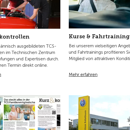
 Publikationen
Über unsere Sektion
 aktuelle Touring-Ausgabe der
Die Sektion Solothurn umfasst
olothurn online und erfahren
Mitglieder und besteht aus 5
es von spannenden Angeboten
Regionalgruppen sowie dem C
stungen in der Region. Wir
jährich im hintersten Teil der
uring-Ausgabe.
n
Mehr erfahren