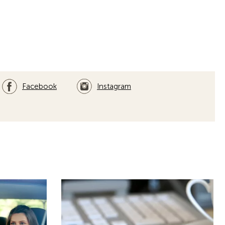
s
Wo Sie uns finden
bot an Kursen
Besuchen Sie uns im Technischen Zentrum
ie als TCS-
Oensingen und in der Kontaktstelle
ionen.
Oensingen, Grenchen oder Olten. Wir
freuen uns auf Sie.
Mehr erfahren