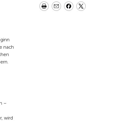
eginn
je nach
ochen
ern.
ch –
, wird