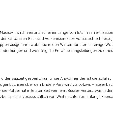
Madiswil, wird innerorts auf einer Länge von 675 m saniert. Baub
er kantonalen Bau- und Verkehrsdirektion voraussichtlich resp. 
tappen ausgeführt, wobei sie in den Wintermonaten für einige W
htabdeckungen und wo nötig die Entwässerungsleitungen zu erneu
d der Bauzeit gesperrt; nur für die Anwohnenden ist die Zufahrt
zogenbuchsee über den Linden-Pass wird via Lotzwil – Bleienba
die Polizei hat in letzter Zeit vermehrt Bussen verteilt, was in der
rbeitspause, voraussichtlich von Weihnachten bis anfangs Februar