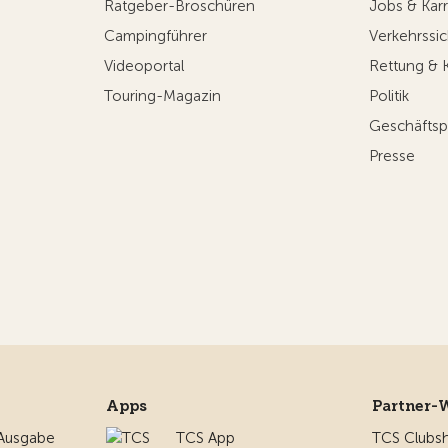
Ratgeber-Broschüren
Jobs & Karr
Campingführer
Verkehrssic
Videoportal
Rettung & 
Touring-Magazin
Politik
Geschäftsp
Presse
Apps
Partner-
 Ausgabe
TCS App
TCS Clubs