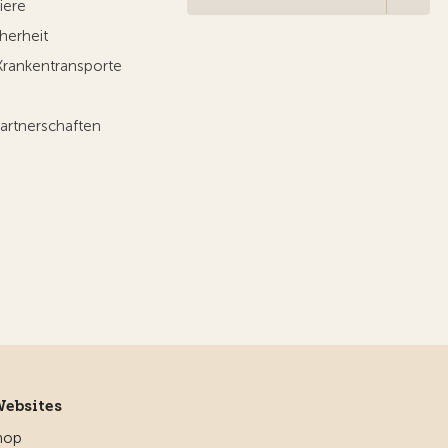
iere
herheit
Krankentransporte
artnerschaften
Websites
hop