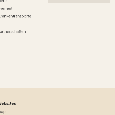
iere
herheit
Krankentransporte
artnerschaften
Websites
hop