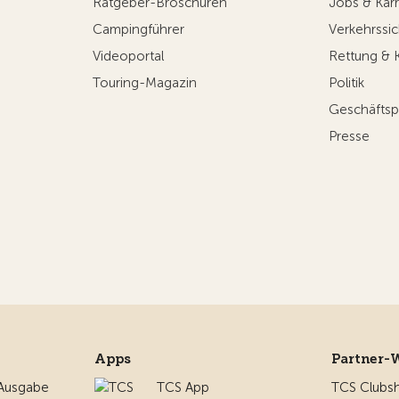
Ratgeber-Broschüren
Jobs & Karr
Campingführer
Verkehrssic
Videoportal
Rettung & 
Touring-Magazin
Politik
Geschäftsp
Presse
Apps
Partner-
 Ausgabe
TCS App
TCS Clubs