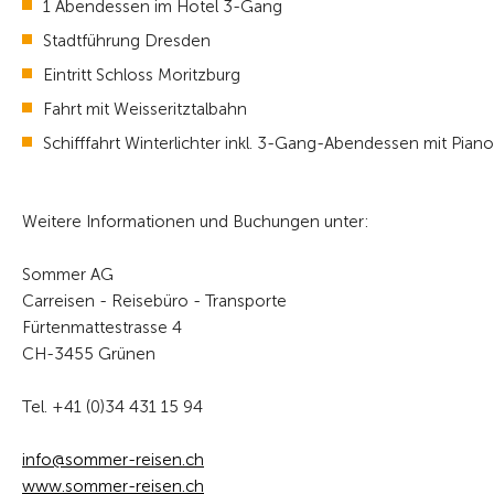
1 Abendessen im Hotel 3-Gang
Stadtführung Dresden
Eintritt Schloss Moritzburg
Fahrt mit Weisseritztalbahn
Schifffahrt Winterlichter inkl. 3-Gang-Abendessen mit Pian
Weitere Informationen und Buchungen unter:
Sommer AG
Carreisen - Reisebüro - Transporte
Fürtenmattestrasse 4
CH-3455 Grünen
Tel. +41 (0)34 431 15 94
nf
s
mm
r-r
s
n
ch
www.sommer-reisen.ch