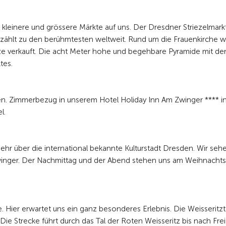
leinere und grössere Märkte auf uns. Der Dresdner Striezelmarkt
 zählt zu den berühmtesten weltweit. Rund um die Frauenkirche 
tze verkauft. Die acht Meter hohe und begehbare Pyramide mit de
tes.
. Zimmerbezug in unserem Hotel Holiday Inn Am Zwinger **** i
l.
ehr über die international bekannte Kulturstadt Dresden. Wir seh
winger. Der Nachmittag und der Abend stehen uns am Weihnacht
. Hier erwartet uns ein ganz besonderes Erlebnis. Die Weisseritz
ie Strecke führt durch das Tal der Roten Weisseritz bis nach Frei