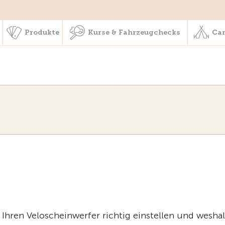
schaft & Leistungen
Produkte
Kurse & Fahrzeugchecks
Produkte
Kurse & Fahrzeugchecks
Cam
 Ihren Veloscheinwerfer richtig einstellen und wesha