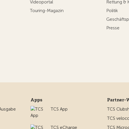
Videoportal
Rettung & 
Touring-Magazin
Politik
Geschäftsp
Presse
Apps
Partner-
 Ausgabe
TCS App
TCS Clubs
TCS veloco
TCS eCharge
TCS Micro