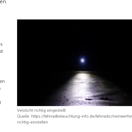
en.
.
es
nd
ben
h
t
Velolicht richtig eingestellt
Quelle: https://fahrradbeleuchtung-info.de/fahrradscheinwerfe
richtig-einstellen