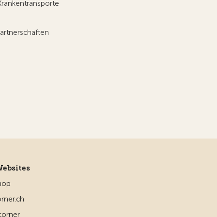
Krankentransporte
artnerschaften
Websites
hop
rner.ch
corner