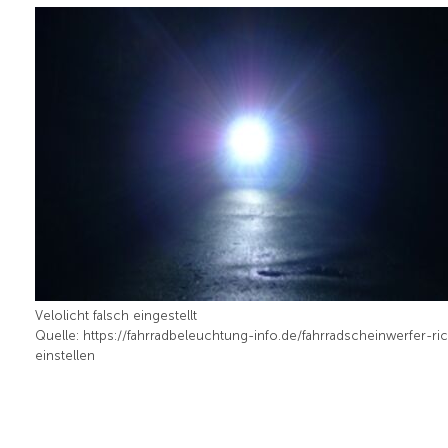
Velolicht falsch eingestellt
Quelle: https://fahrradbeleuchtung-info.de/fahrradscheinwerfer-ric
einstellen