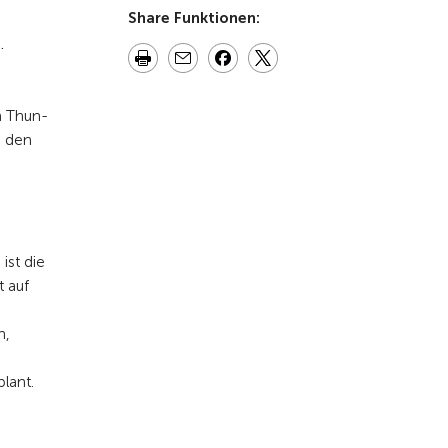
Share Funktionen:
.
n Thun-
i den
ist die
t auf
n,
lant.