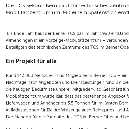
Die TCS Sektion Bern baut ihr technisches Zentr
Mobilitätszentrum um. Mit einem Spatenstich eröf
Bis Ende Jahr baut der Berner TCS das im Jahr 1980 entstand
Allmendingen in ein Vorzeige-Mobilitätszentrum – verbunden 
Beteiligten des technischen Zentrums des TCS im Berner Obe
Ein Projekt für alle
Rund 143'000 Menschen sind Mitglied beim Berner TCS – ein V
Nachfrage nach Angeboten und Dienstleistungen rund um die Mo
die heutigen Bedürfnisse unserer Mitglieder», so Geschäftsfü
Mobilitätszentrum wurde klar, dass das bestehende Angebot
Lieferwagen und Anhänger bis 3.5 Tonnen für im Kanton Bern i
Aufladestationen für Elektrofahrzeuge auch Reinigungs- und Au
Der Standort für die Patrouille des TCS im Berner Oberland bl