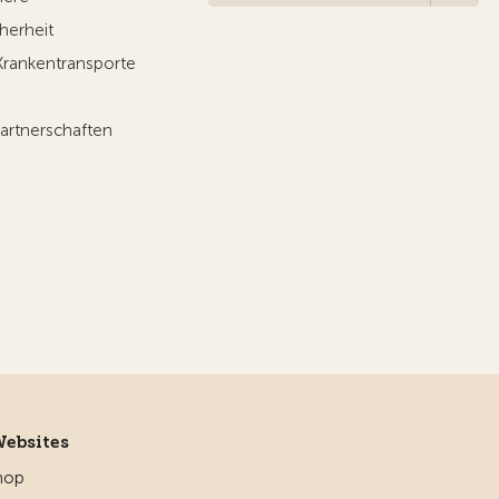
herheit
Krankentransporte
artnerschaften
Websites
hop