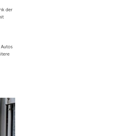
nk der
it
 Autos
itere