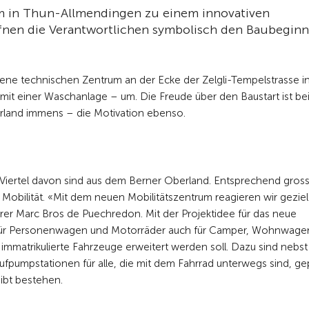
um in Thun-Allmendingen zu einem innovativen
fnen die Verantwortlichen symbolisch den Baubeginn
ene technischen Zentrum an der Ecke der Zelgli-Tempelstrasse i
mit einer Waschanlage – um. Die Freude über den Baustart ist be
rland immens – die Motivation ebenso.
iertel davon sind aus dem Berner Oberland. Entsprechend gross 
bilität. «Mit dem neuen Mobilitätszentrum reagieren wir geziel
hrer Marc Bros de Puechredon. Mit der Projektidee für das neue
 für Personenwagen und Motorräder auch für Camper, Wohnwage
mmatrikulierte Fahrzeuge erweitert werden soll. Dazu sind nebst
fpumpstationen für alle, die mit dem Fahrrad unterwegs sind, gep
eibt bestehen.