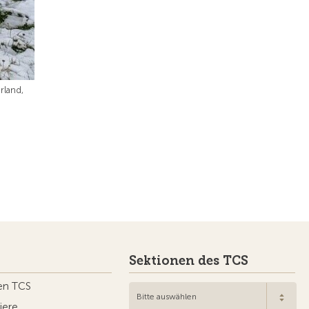
rland,
Sektionen des TCS
en TCS
Bitte auswählen
iere