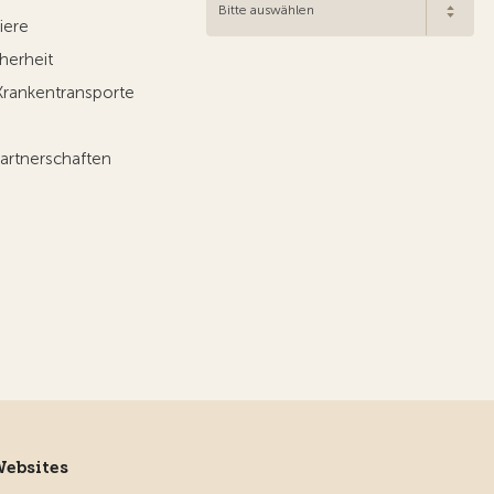
Bitte auswählen
iere
herheit
Krankentransporte
artnerschaften
Websites