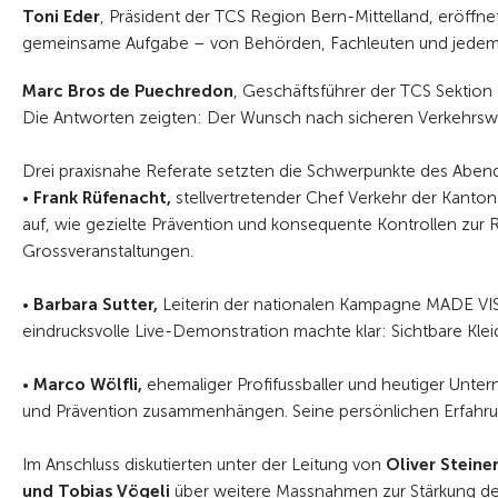
Toni Eder
, Präsident der TCS Region Bern-Mittelland, eröffne
gemeinsame Aufgabe – von Behörden, Fachleuten und jedem
Marc Bros de Puechredon
, Geschäftsführer der TCS Sektion
Die Antworten zeigten: Der Wunsch nach sicheren Verkehrswege
Drei praxisnahe Referate setzten die Schwerpunkte des Aben
•
Frank Rüfenacht
,
stellvertretender Chef Verkehr der Kantonsp
auf, wie gezielte Prävention und konsequente Kontrollen zur 
Grossveranstaltungen.
•
Barbara Sutter
,
Leiterin der nationalen Kampagne MADE VISIBL
eindrucksvolle Live-Demonstration machte klar: Sichtbare Kle
•
Marco Wölfli,
ehemaliger Profifussballer und heutiger Untern
und Prävention zusammenhängen. Seine persönlichen Erfahru
Im Anschluss diskutierten unter der Leitung von
Oliver Steine
und Tobias Vögeli
über weitere Massnahmen zur Stärkung der 