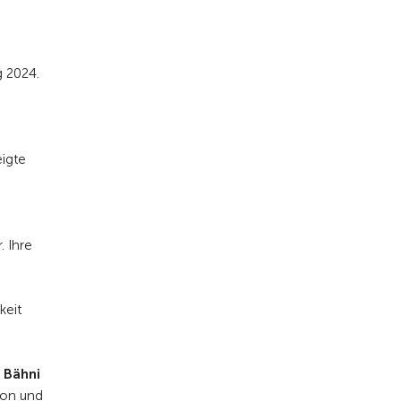
g 2024.
eigte
. Ihre
keit
 Bähni
ion und