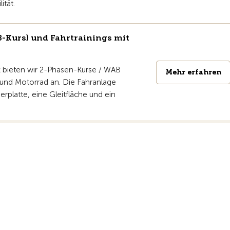
ität.
-Kurs) und Fahrtrainings mit
k bieten wir 2-Phasen-Kurse / WAB
Mehr erfahren
Mehr erfahren
 und Motorrad an. Die Fahranlage
erplatte, eine Gleitfläche und ein