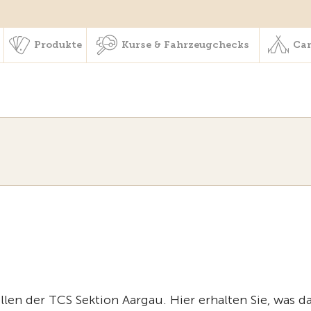
schaft & Leistungen
Produkte
Kurse & Fahrzeugchecks
Produkte
Kurse & Fahrzeugchecks
Cam
len der TCS Sektion Aargau. Hier erhalten Sie, was d