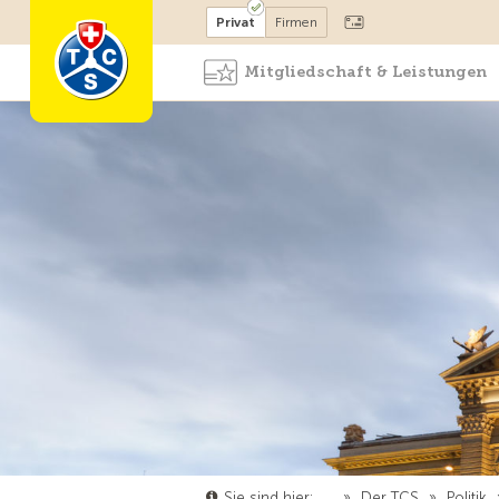
Mitglied werden
Mitglied
Privat
Firmen
Mitgliedschaft & Leistungen
Sie sind hier:
…
»
Der TCS
»
Politik