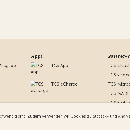
Apps
Partner-
 Ausgabe
TCS App
TCS Clubs
TCS veloco
TCS eCharge
TCS Micro
TCS MADE 
TCS lex4y
nd um
TCS MyMe
g