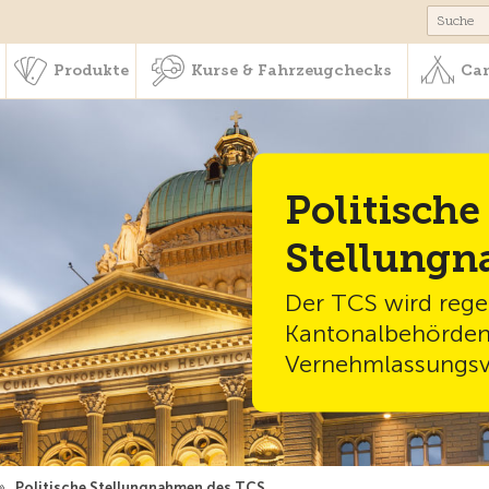
schaft & Leistungen
Produkte
Kurse & Fahrzeugchecks
Produkte
Kurse & Fahrzeugchecks
Cam
Politische
Stellungn
Der TCS wird reg
Kantonalbehörden i
Vernehmlassungsv
»
Politische Stellungnahmen des TCS