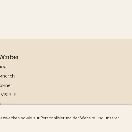
Websites
hop
rner.ch
corner
VISIBLE
ou
d