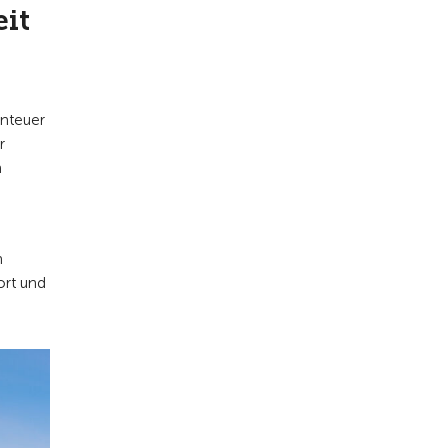
it
enteuer
r
n
n
ort und