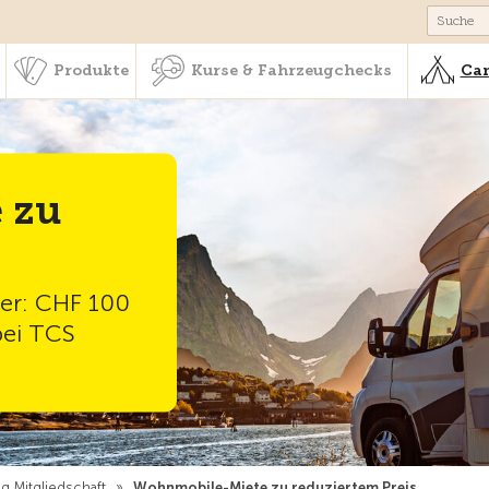
schaft & Leistungen
Produkte
Kurse & Fahrzeugchecks
Produkte
Kurse & Fahrzeugchecks
Cam
 zu
der: CHF 100
bei TCS
g Mitgliedschaft
»
Wohnmobile-Miete zu reduziertem Preis