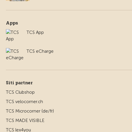
Apps
TCS App
TCS eCharge
Siti partner
TCS Clubshop
TCS velocorner.ch
TCS Microcorner (de/fr)
TCS MADE VISIBLE
TCS lex4you