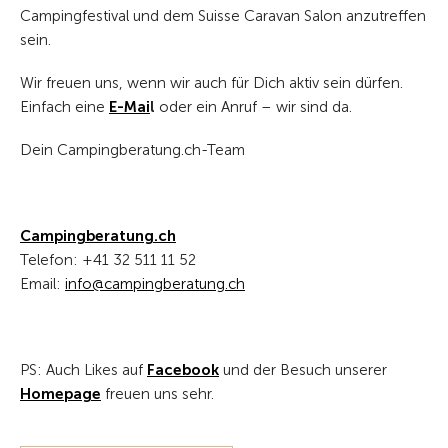
Campingfestival und dem Suisse Caravan Salon anzutreffen
sein.
Wir freuen uns, wenn wir auch für Dich aktiv sein dürfen.
Einfach eine
E-Mai
l
oder ein Anruf – wir sind da.
Dein Campingberatung.ch-Team
Campingberatung.ch
Telefon: +41 32 511 11 52
Email:
nf
c
mp
ngb
r
t
ng
ch
PS: Auch Likes auf
Facebook
und der Besuch unserer
Homepage
freuen uns sehr.