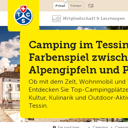
Mitglied werden
Mitglied
Privat
Firmen
Mitgliedschaft & Leistungen
Camping im Tessin
Farbenspiel zwisc
Alpengipfeln und 
Ob mit dem Zelt, Wohnmobil un
Entdecken Sie Top-Campingplätz
Kultur, Kulinarik und Outdoor-Akti
Tessin.
Sie sind hier:
…
»
Camping
»
Campin