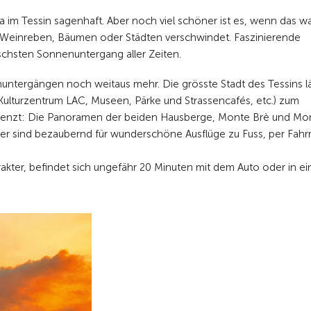
a im Tessin sagenhaft. Aber noch viel schöner ist es, wenn das w
n, Weinreben, Bäumen oder Städten verschwindet. Faszinierende
chsten Sonnenuntergang aller Zeiten.
ntergängen noch weitaus mehr. Die grösste Stadt des Tessins lä
 (Kulturzentrum LAC, Museen, Pärke und Strassencafés, etc.) zum
nbegrenzt: Die Panoramen der beiden Hausberge, Monte Brè und Mo
äler sind bezaubernd für wunderschöne Ausflüge zu Fuss, per Fahr
kter, befindet sich ungefähr 20 Minuten mit dem Auto oder in ei