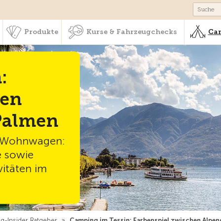
schaft & Leistungen
Produkte
Kurse & Fahrzeugchecks
Produkte
Kurse & Fahrzeugchecks
Cam
:
hen
Palmen
d Wohnwagen:
e sowie
vitäten im
g-Insider Ratgeber
»
Camping im Tessin: Farbenspiel zwischen Alpen