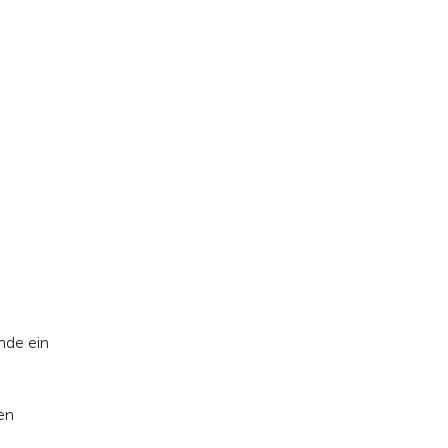
nde ein
n
en