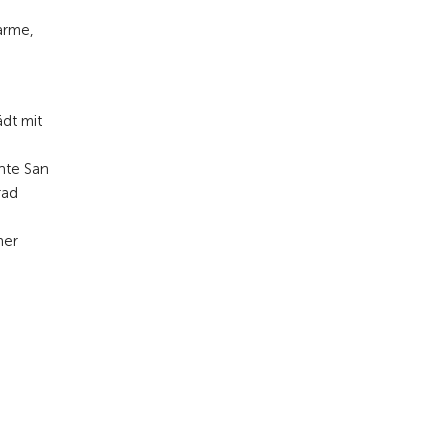
arme,
dt mit
nte San
rad
ner