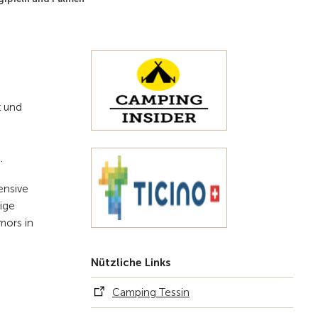
Zur Übersicht
t und
n.
ensive
ige
mors in
Nützliche Links
Camping Tessin