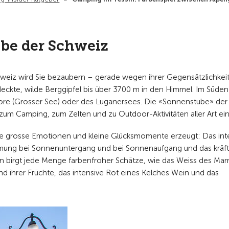
be der Schweiz
chweiz wird Sie bezaubern – gerade wegen ihrer Gegensätzlichkei
ckte, wilde Berggipfel bis über 3700 m in den Himmel. Im Süden
ore (Grosser See) oder des Luganersees. Die «Sonnenstube» der
zum Camping, zum Zelten und zu Outdoor-Aktivitäten aller Art ei
die grosse Emotionen und kleine Glücksmomente erzeugt: Das int
immung bei Sonnenuntergang und bei Sonnenaufgang und das kräft
ion birgt jede Menge farbenfroher Schätze, wie das Weiss des Mar
nd ihrer Früchte, das intensive Rot eines Kelches Wein und das