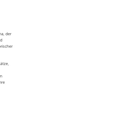
na, der
nd
rischer
ätze,
an
hre