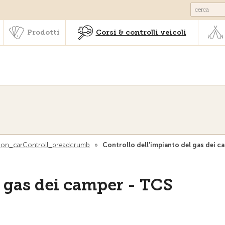
Societariato & prestazioni
Prodotti
Corsi & controlli veic
Prodotti
Corsi & controlli veicoli
ion_carControll_breadcrumb
»
Controllo dell'impianto del gas dei 
l gas dei camper - TCS