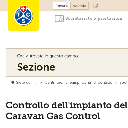
Diventare socio
Privato
Aziende
Societariato & prestazioni
Ora vi trovate in questo campo:
Sezione
Siete qui:
…
»
Centri tecnici &amp; Centri di contatto
»
sect
Controllo dell'impianto de
Caravan Gas Control