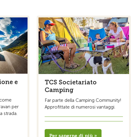
ione e
TCS Societariato
Camping
 come
Far parte della Camping Community!
ravan per
Approfittate di numerosi vantaggi.
la strada.
Per saperne di più »