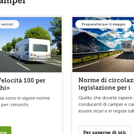
 camper
 veicoli
Preparativi per il viaggio
Norme di circolaz
Velocità 100 per
legislazione per i
hi»
Quello che dovete sapere
ia sono in vigore norme
conducenti di camper e ca
 per i rimorchi.
essere sicuri e in regola sul
Per saperne di più
are