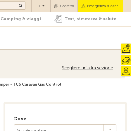
oli
Camping & viaggi
Test, sicurezza & salute
IT
Contatto
Emergenza & danni
Camping & viaggi
Test, sicurezza & salute
Scegliere un'altra sezione
camper - TCS Caravan Gas Control
Alla pagina iniziale
Dove
Vogliate scegliere