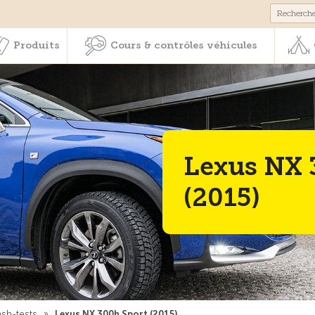
Membres & prestations
Produits
Cours & contrôles véhicul
Produits
Cours & contrôles véhicules
Lexus NX 
(2015)
ash-tests
»
Lexus NX 300h Sport (2015)