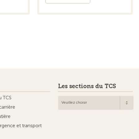
Les sections du TCS
u TCS
Veuillez choisir
carrière
utière
rgence et transport