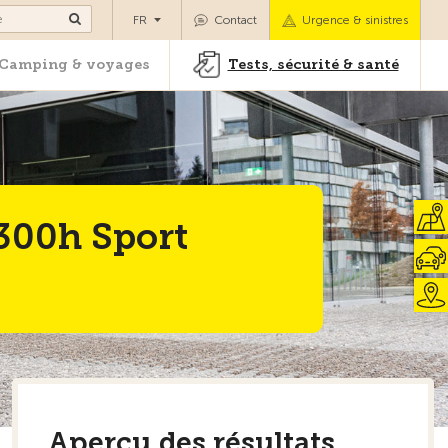
es
Camping & voyages
Tests, sécurité & santé
FR
Contact
Urgence & sinistres
Camping & voyages
Tests, sécurité & santé
300h Sport
Aperçu des résultats