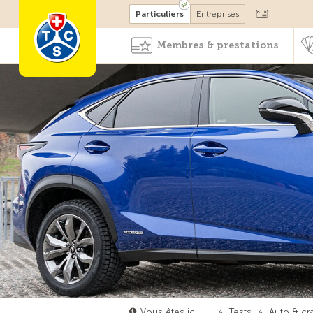
Devenir membre
Particuliers
Entreprises
Membres & prestations
Vous êtes ici:
…
»
Tests
»
Auto & cr