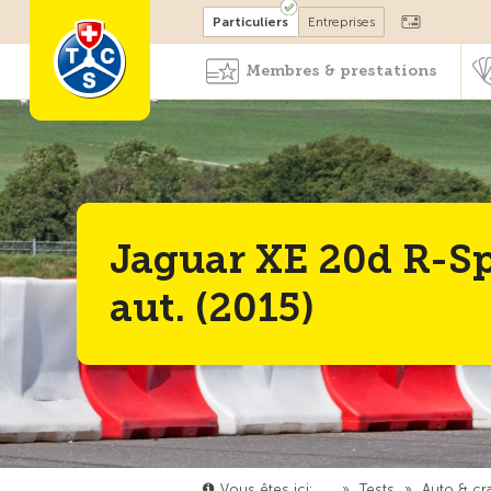
Devenir membre
Particuliers
Entreprises
Membres & prestations
Jaguar XE 20d R-Sp
aut. (2015)
Vous êtes ici:
…
»
Tests
»
Auto & cr