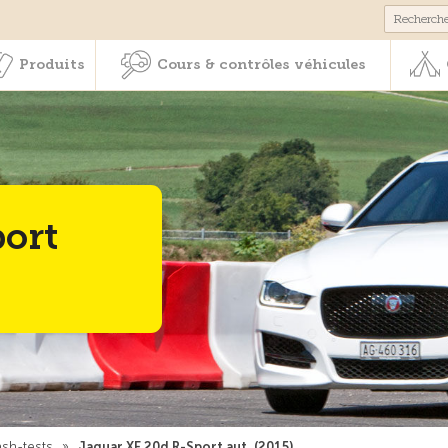
Membres & prestations
Produits
Cours & contrôles véhicul
Produits
Cours & contrôles véhicules
ort
ash-tests
»
Jaguar XE 20d R-Sport aut. (2015)