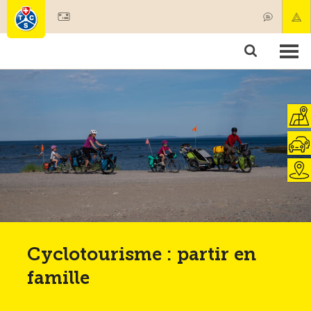
Devenir membre
Membres & prestations
Produits
Cours & contrôles véhicules
Camping & voyages
Tests, sécurité & santé
Cyclotourisme : partir en
famille