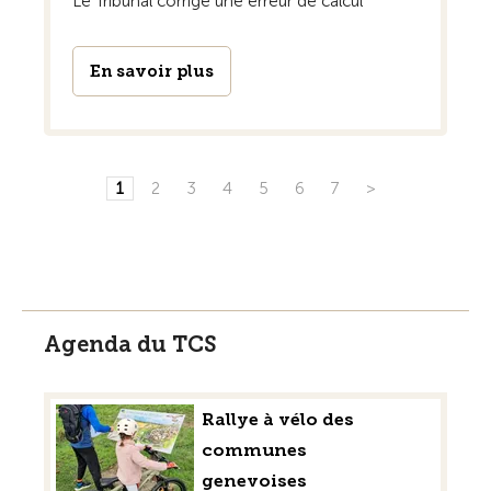
Le Tribunal corrige une erreur de calcul
En savoir plus
1
2
3
4
5
6
7
>
Agenda du TCS
Rallye à vélo des
communes
genevoises