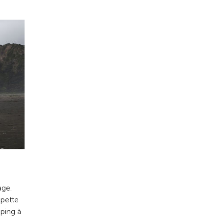
age.
mpette
mping à