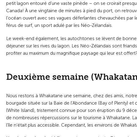
petit lagon entouré d’une vaste pinède – on se croirait presq
Canada! À une vingtaine de minutes à pied du port, on retrou
l’océan ouvert avec ses vagues déferlantes chevauchées par l
férus de surf, un sport adulé par les Néo-Zélandais.
Le week-end également, les autochtones se lèvent de bonne h
déjeuner sur les rives du lagon. Les Néo-Zélandais sont friands 
profiter au maximum du magnifique paysage qui leur est offert
Deuxième semaine (Whakatane
Nous restons à Whakatane une semaine, chez des amis, notre
bourgade située sur la Baie de l’Abondance (Bay of Plenty) et co
(White Island), tristement connue pour son éruption du 9 déce
de nombreuses répercussions sur le tourisme à Whakatane. La visi
l’île n’était plus accessible. Cependant, les environs de Whakat