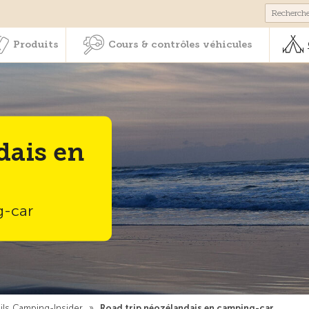
Membres & prestations
Produits
Cours & contrôles véhicul
Produits
Cours & contrôles véhicules
dais en
g-car
ls Camping-Insider
»
Road trip néozélandais en camping-car