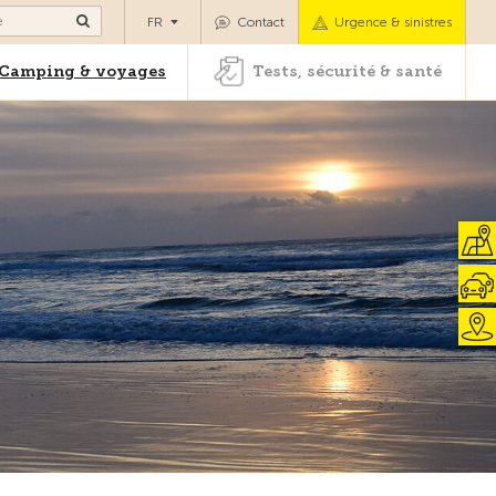
es
Camping & voyages
Tests, sécurité & santé
FR
Contact
Urgence & sinistres
Camping & voyages
Tests, sécurité & santé