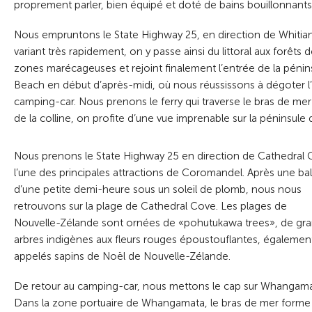
proprement parler, bien équipé et doté de bains bouillonnants
Nous empruntons le State Highway 25, en direction de Whitiang
variant très rapidement, on y passe ainsi du littoral aux forêt
zones marécageuses et rejoint finalement l’entrée de la pénin
Beach en début d’après-midi, où nous réussissons à dégoter l’
camping-car. Nous prenons le ferry qui traverse le bras de me
de la colline, on profite d’une vue imprenable sur la péninsule 
Nous prenons le State Highway 25 en direction de Cathedral 
l’une des principales attractions de Coromandel. Après une ba
d’une petite demi-heure sous un soleil de plomb, nous nous
retrouvons sur la plage de Cathedral Cove. Les plages de
Nouvelle-Zélande sont ornées de «pohutukawa trees», de gr
arbres indigènes aux fleurs rouges époustouflantes, égalemen
appelés sapins de Noël de Nouvelle-Zélande.
De retour au camping-car, nous mettons le cap sur Whangama
Dans la zone portuaire de Whangamata, le bras de mer forme