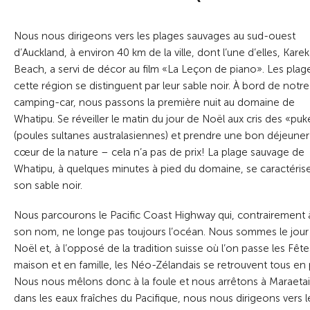
Nous nous dirigeons vers les plages sauvages au sud-ouest
d’Auckland, à environ 40 km de la ville, dont l’une d’elles, Kare
Beach, a servi de décor au film «La Leçon de piano». Les plag
cette région se distinguent par leur sable noir. À bord de notre
camping-car, nous passons la première nuit au domaine de
Whatipu. Se réveiller le matin du jour de Noël aux cris des «pu
(poules sultanes australasiennes) et prendre une bon déjeuner
cœur de la nature – cela n’a pas de prix! La plage sauvage de
Whatipu, à quelques minutes à pied du domaine, se caractéris
son sable noir.
Nous parcourons le Pacific Coast Highway qui, contrairement 
son nom, ne longe pas toujours l’océan. Nous sommes le jour
Noël et, à l’opposé de la tradition suisse où l’on passe les Fête
maison et en famille, les Néo-Zélandais se retrouvent tous en p
Nous nous mêlons donc à la foule et nous arrêtons à Maraetai
dans les eaux fraîches du Pacifique, nous nous dirigeons vers 