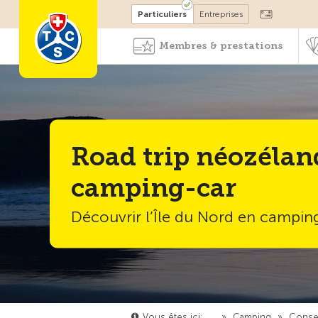
Devenir membre
Particuliers
Entreprises
Membres & prestations
Road trip néozélan
camping-car
Découvrir l’Île du Nord en campin
Vous êtes ici:
…
»
Camping
»
Consei