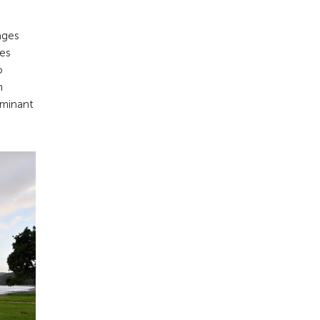
ages
des
o
n
lminant