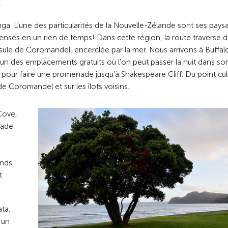
.
a. L’une des particularités de la Nouvelle-Zélande sont ses pays
s denses en un rien de temps! Dans cette région, la route traverse 
sule de Coromandel, encerclée par la mer. Nous arrivons à Buffal
un des emplacements gratuits où l’on peut passer la nuit dans so
r pour faire une promenade jusqu’à Shakespeare Cliff. Du point cu
de Coromandel et sur les îlots voisins.
Cove,
lade
ands
t
ta.
 un