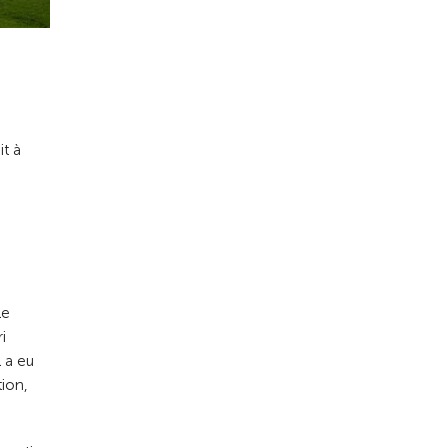
it à
le
i
 a eu
tion,