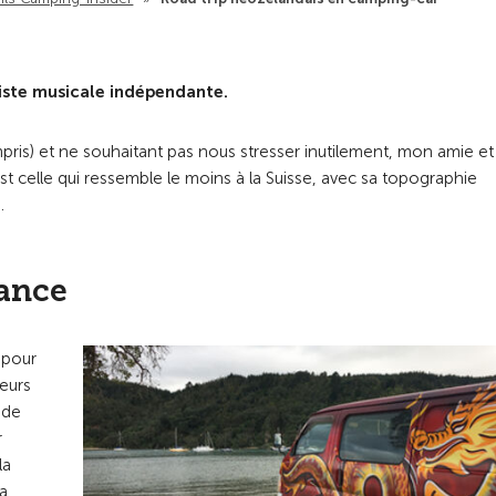
iste musicale indépendante.
pris) et ne souhaitant pas nous stresser inutilement, mon amie e
st celle qui ressemble le moins à la Suisse, avec sa topographie
.
vance
 pour
eurs
 de
r
la
la