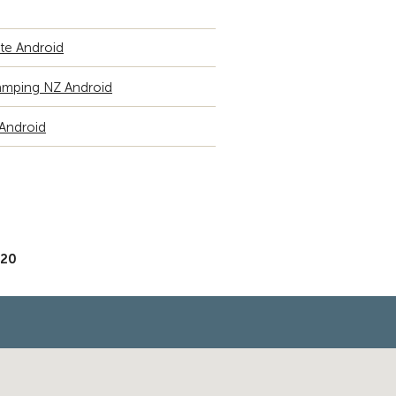
e Android
amping NZ Android
Android
020