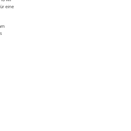
ür eine
 am
s