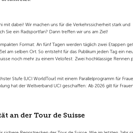
ni mit dabei! Wir machen uns für die Verkehrssicherheit stark und
h Sie ein Radsportfan? Dann treffen wir uns am Ziel!
 kompakten Format: An fünf Tagen werden täglich zwei Etappen ge
 Ziel am selben Ort. So entsteht für das Publikum jeden Tag ein ne
e Suisse noch mehr zu einem Velofest: Zwei hochklassige Rennen 
hster Stufe (UCI WorldTour) mit einem Parallelprogramm für Frau
ung hat der Weltverband UCI geschaffen: Ab 2026 gilt für Fraue
ät an der Tour de Suisse
r sichere Rennstrecken der Tour de Suisse. Wie im letzten Jahr si