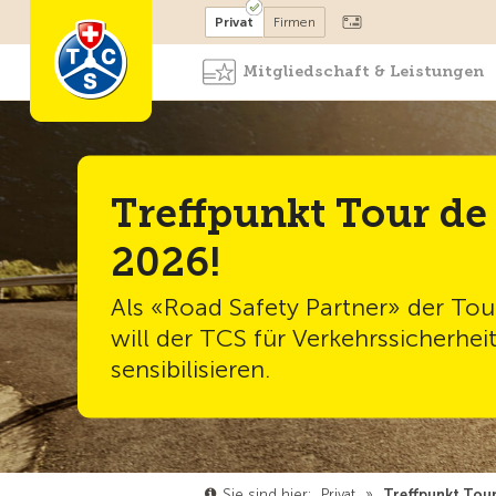
Mitglied werden
Mitglied
Privat
Firmen
Mitgliedschaft & Leistungen
Treffpunkt Tour de
2026!
Als «Road Safety Partner» der Tou
will der TCS für Verkehrssicherhei
sensibilisieren.
Sie sind hier:
Privat
»
Treffpunkt Tour