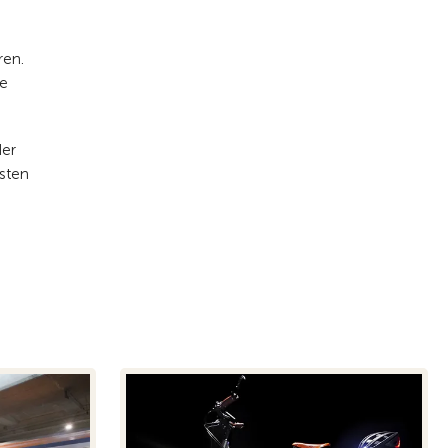
ren.
te
der
isten