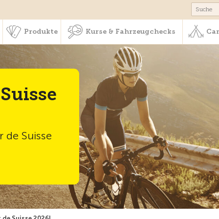
schaft & Leistungen
Produkte
Kurse & Fahrzeugchecks
Produkte
Kurse & Fahrzeugchecks
Cam
 Suisse
r de Suisse
t
 de Suisse 2026!