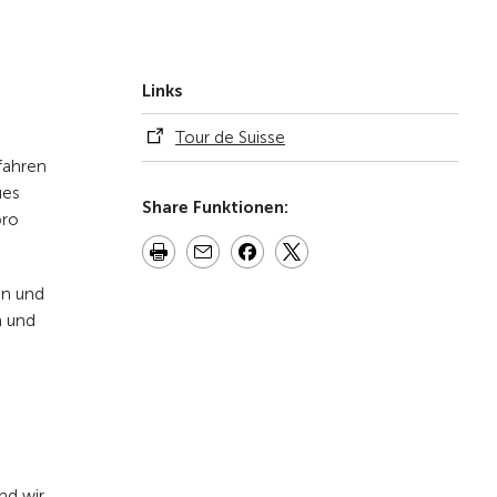
Links
Tour de Suisse
fahren
ues
Share Funktionen:
pro
en und
n und
nd wir