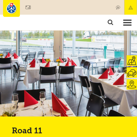
Mitglied werden
Mitgliedschaft & Leistungen
Produkte
Kurse & Fahrzeugchecks
Camping & Reisen
Test, Sicherheit & Gesundheit
Road 11