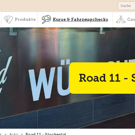
schaft & Leistungen
Produkte
Kurse & Fahrzeugchecks
Produkte
Kurse & Fahrzeugchecks
Cam
Road 11 - 
gs
»
Auto
»
Road 11 - Stockental