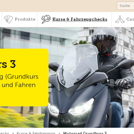
schaft & Leistungen
Produkte
Kurse & Fahrzeugchecks
Produkte
Kurse & Fahrzeugchecks
Cam
s 3
g (Grundkurs
 und Fahren
hecks
»
Kurse & Fahrtrainings
»
Motorrad Grundkurs 3