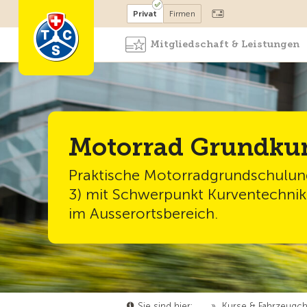
Mitglied werden
Mitglied
Privat
Firmen
Mitgliedschaft & Leistungen
Motorrad Grundkur
Praktische Motorradgrundschulun
3) mit Schwerpunkt Kurventechnik
im Ausserortsbereich.
Sie sind hier:
…
»
Kurse & Fahrzeugc