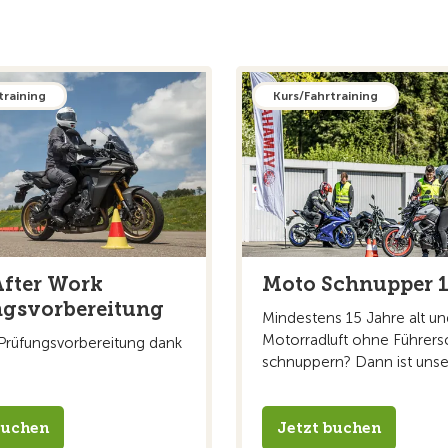
training
Kurs/Fahrtraining
fter Work
Moto Schnupper 
ngsvorbereitung
Mindestens 15 Jahre alt un
Motorradluft ohne Führers
Prüfungsvorbereitung dank
schnuppern? Dann ist unser 
buchen
Jetzt buchen