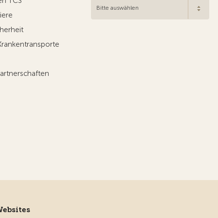
en TCS
Bitte auswählen
iere
herheit
Krankentransporte
artnerschaften
Websites