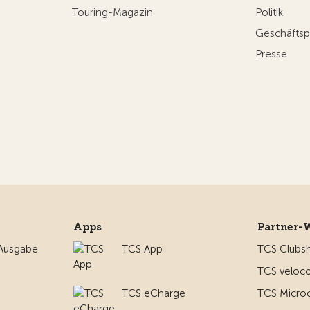
Touring-Magazin
Politik
Geschäftsp
Presse
Apps
Partner-
 Ausgabe
TCS App
TCS Clubs
TCS veloco
TCS eCharge
TCS Micro