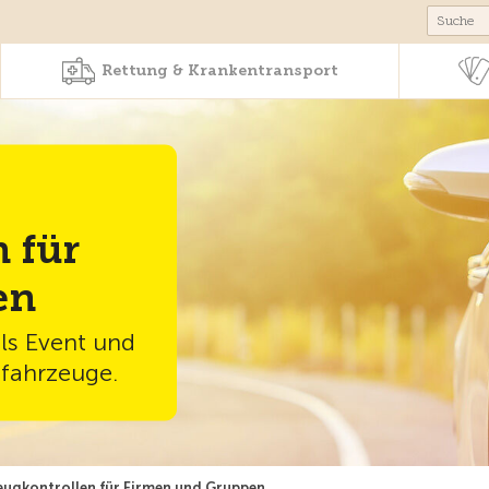
Produkte & Angebote
Rettung & Krankentr
Rettung & Krankentransport
 für
en
ls Event und
fahrzeuge.
eugkontrollen für Firmen und Gruppen