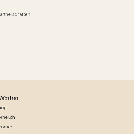
artnerschaften
Websites
hop
rner.ch
corner