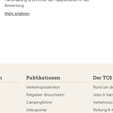
Handhabung sind immer die Hauptkriterien in der
Bewertung.
Mehr erfahren
n
Publikationen
Der TCS
Verkehrsprävention
Rund um d
Ratgeber-Broschüren
Jobs & Karr
Campingführer
Verkehrssic
Videoportal
Rettung & 