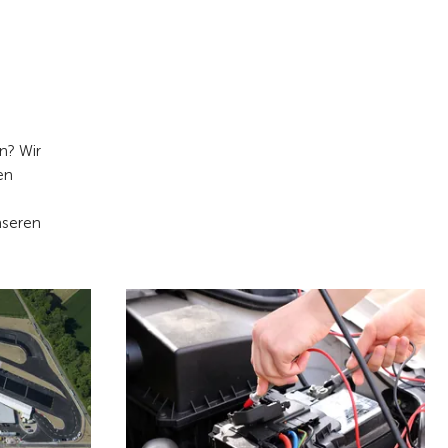
n? Wir
en
nseren