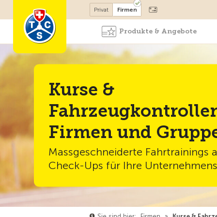
Mitglied werden
Privat
Firmen
Produkte & Angebote
Kurse &
Fahrzeugkontrollen
Firmen und Grupp
Massgeschneiderte Fahrtrainings a
Check-Ups für Ihre Unternehmens
Sie sind hier:
Firmen
»
Kurse & Fahrz