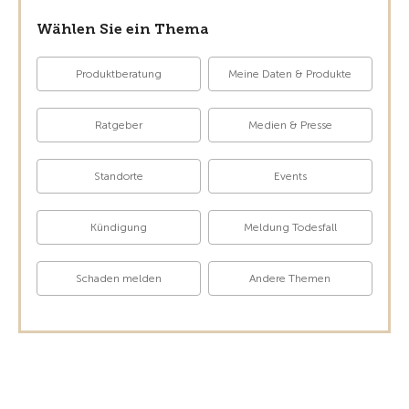
Wählen Sie ein Thema
Produktberatung
Meine Daten & Produkte
Ratgeber
Medien & Presse
Standorte
Events
Kündigung
Meldung Todesfall
Schaden melden
Andere Themen