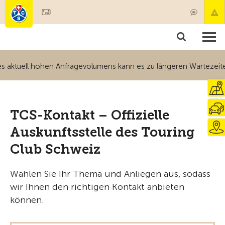
Mitglied werden
Mitgliedschaft & Leistungen
Produkte
Kurse & Fahrzeugchecks
Camping & Reisen
Test, Sicherheit & Gesundheit
ktuell hohen Anfragevolumens kann es zu längeren Wartezeiten ko
ktuell hohen Anfragevolumens kann es zu längeren Wartezeiten ko
TCS-Kontakt – Offizielle
ktuell hohen Anfragevolumens kann es zu längeren Wartezeiten ko
Auskunftsstelle des Touring
Club Schweiz
ktuell hohen Anfragevolumens kann es zu längeren Wartezeiten ko
Wählen Sie Ihr Thema und Anliegen aus, sodass
wir Ihnen den richtigen Kontakt anbieten
können.