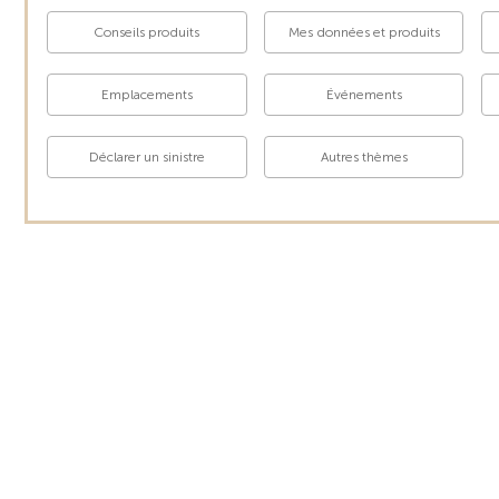
Conseils produits
Mes données et produits
Emplacements
Événements
Déclarer un sinistre
Autres thèmes