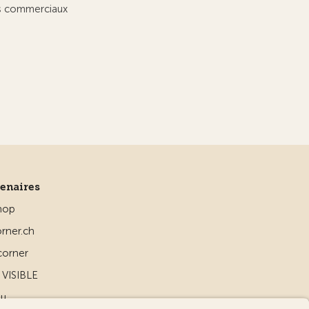
ts commerciaux
tenaires
hop
rner.ch
corner
VISIBLE
ou