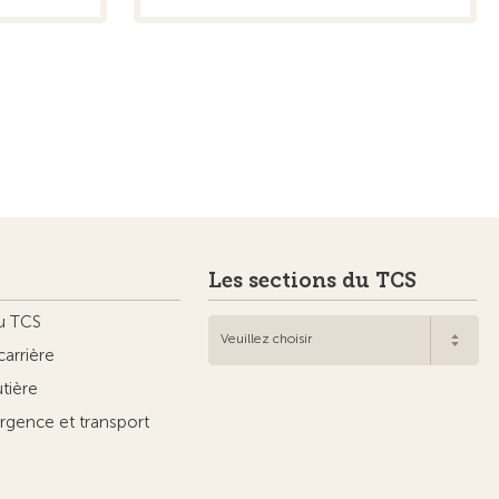
Les sections du TCS
u TCS
Veuillez choisir
carrière
utière
rgence et transport