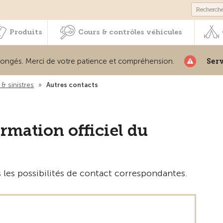
Membres & prestations
Produits
Cours & contrôles véhicul
Produits
Cours & contrôles véhicules
és. Merci de votre patience et compréhension.
Service 
& sinistres
»
Autres contacts
rmation officiel du
 les possibilités de contact correspondantes.