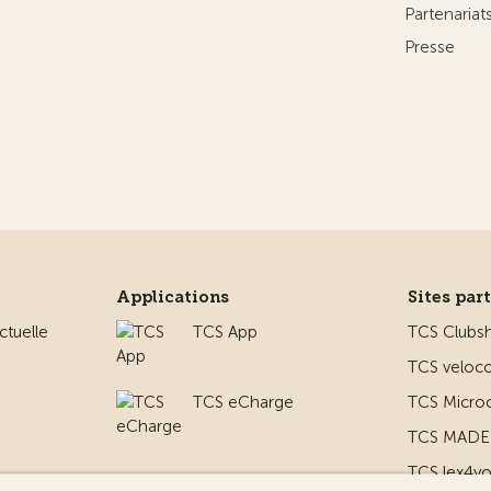
Partenaria
Presse
Applications
Sites par
ctuelle
TCS App
TCS Clubs
TCS veloco
TCS eCharge
TCS Micro
TCS MADE 
TCS lex4y