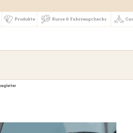
schaft & Leistungen
Produkte
Kurse & Fahrzeugchecks
Produkte
Kurse & Fahrzeugchecks
Cam
begleiter