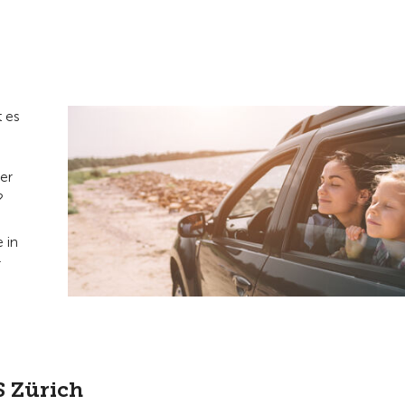
t es
ber
?
 in
r
S Zürich