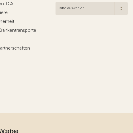
en TCS
Bitte auswählen
iere
herheit
Krankentransporte
artnerschaften
Websites