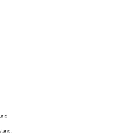
 und
sland,