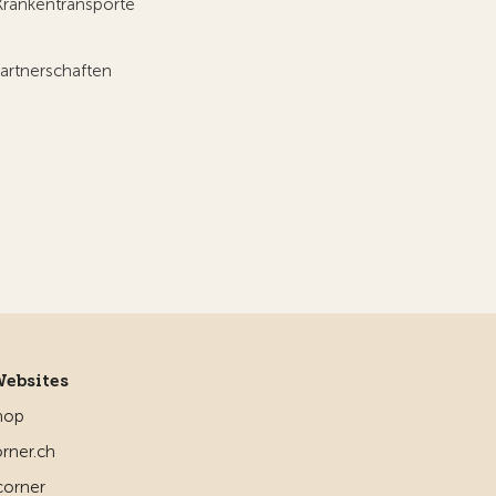
Krankentransporte
artnerschaften
Websites
hop
rner.ch
corner