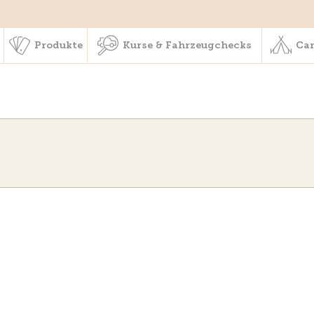
schaft & Leistungen
Produkte
Kurse & Fahrzeugchecks
Produkte
Kurse & Fahrzeugchecks
Cam