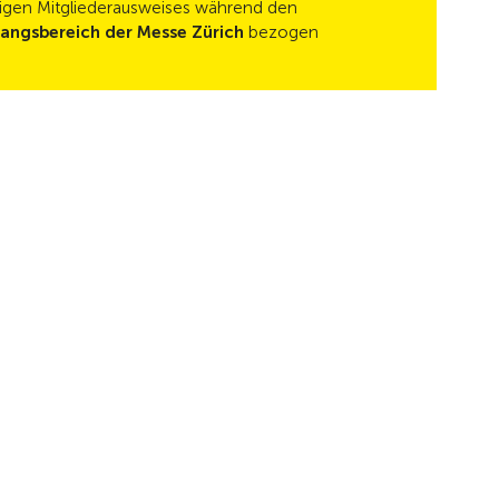
tigen Mitgliederausweises während den
gangsbereich der Messe Zürich
bezogen