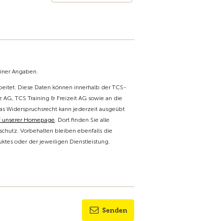
einer Angaben.
itet. Diese Daten können innerhalb der TCS-
 AG, TCS Training & Freizeit AG sowie an die
as Widerspruchsrecht kann jederzeit ausgeübt
f unserer Homepage
. Dort finden Sie alle
chutz. Vorbehalten bleiben ebenfalls die
tes oder der jeweiligen Dienstleistung.
Senden