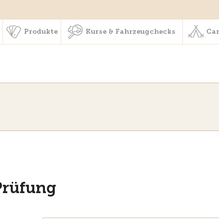
schaft & Leistungen
Produkte
Kurse & Fahrzeugchecks
Produkte
Kurse & Fahrzeugchecks
Cam
Prüfung