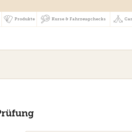
schaft & Leistungen
Produkte
Kurse & Fahrzeugchecks
Produkte
Kurse & Fahrzeugchecks
Cam
Prüfung