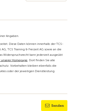
einer Angaben.
itet. Diese Daten können innerhalb der TCS-
 AG, TCS Training & Freizeit AG sowie an die
as Widerspruchsrecht kann jederzeit ausgeübt
f unserer Homepage
. Dort finden Sie alle
chutz. Vorbehalten bleiben ebenfalls die
tes oder der jeweiligen Dienstleistung.
Senden