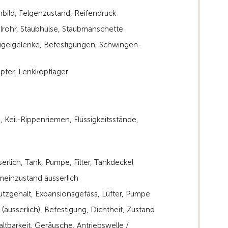
enbild, Felgenzustand, Reifendruck
rohr, Staubhülse, Staubmanschette
ugelgelenke, Befestigungen, Schwingen-
pfer, Lenkkopflager
 Keil-Rippenriemen, Flüssigkeitsstände,
erlich, Tank, Pumpe, Filter, Tankdeckel
meinzustand äusserlich
hutzgehalt, Expansionsgefäss, Lüfter, Pumpe
(äusserlich), Befestigung, Dichtheit, Zustand
ltbarkeit, Geräusche, Antriebswelle /