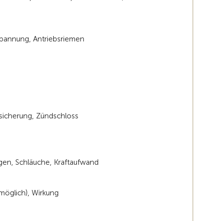
nspannung, Antriebsriemen
lsicherung, Zündschloss
gen, Schläuche, Kraftaufwand
möglich), Wirkung