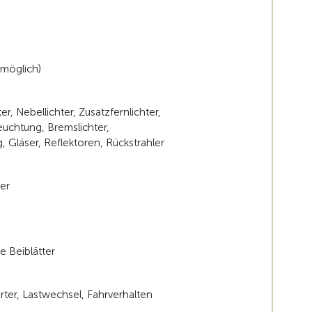
s möglich)
er, Nebellichter, Zusatzfernlichter,
leuchtung, Bremslichter,
 Gläser, Reflektoren, Rückstrahler
er
e Beiblätter
rter, Lastwechsel, Fahrverhalten