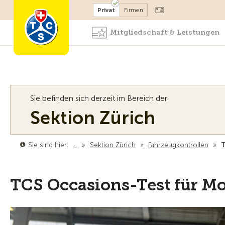
Mitglied werden
Mitglied
Privat
Firmen
Mitgliedschaft & Leistungen
Sie befinden sich derzeit im Bereich der
Sektion Zürich
Sie sind hier:
…
»
Sektion Zürich
»
Fahrzeugkontrollen
»
T
TCS Occasions-Test für Mo