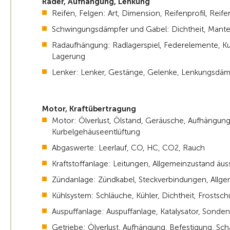
Räder, Aufhängung, Lenkung
Reifen, Felgen: Art, Dimension, Reifenprofil, Reif
Schwingungsdämpfer und Gabel: Dichtheit, Mantel
Radaufhängung: Radlagerspiel, Federelemente, K
Lagerung
Lenker: Lenker, Gestänge, Gelenke, Lenkungsdäm
Motor, Kraftübertragung
Motor: Ölverlust, Ölstand, Geräusche, Aufhängung,
Kurbelgehäuseentlüftung
Abgaswerte: Leerlauf, CO, HC, CO2, Rauch
Kraftstoffanlage: Leitungen, Allgemeinzustand äuss
Zündanlage: Zündkabel, Steckverbindungen, Allge
Kühlsystem: Schläuche, Kühler, Dichtheit, Frostsc
Auspuffanlage: Auspuffanlage, Katalysator, Sonden 
Getriebe: Ölverlust, Aufhängung, Befestigung, Scha