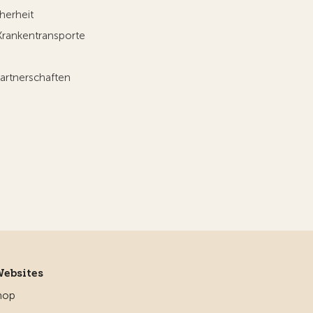
herheit
Krankentransporte
artnerschaften
Websites
hop