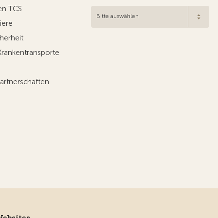
en TCS
Bitte auswählen
iere
herheit
Krankentransporte
artnerschaften
Websites