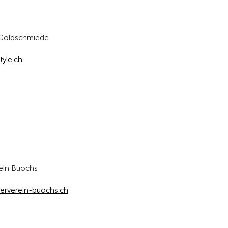
 Goldschmiede
yle.ch
rein Buochs
erverein-buochs.ch