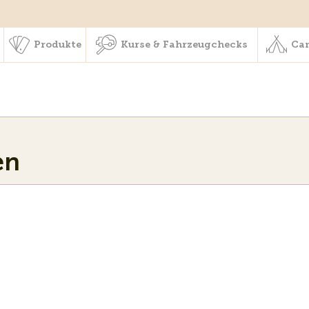
schaft & Leistungen
Produkte
Kurse & Fahrzeugchecks
Produkte
Kurse & Fahrzeugchecks
Cam
en