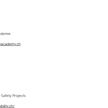
ademie
yacademy.ch
 Safety Projects
lity.ch/