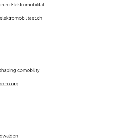
rum Elektromobilität
lektromobilitaet.ch
aping comobility
oco.org
idwalden