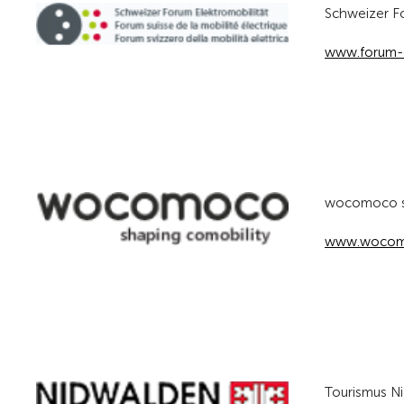
Schweizer Fo
www.forum-e
wocomoco sh
www.wocom
Tourismus N