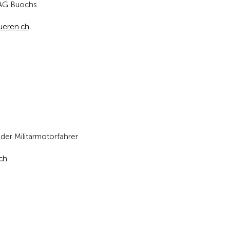
 AG Buochs
ueren.ch
 der Militärmotorfahrer
ch