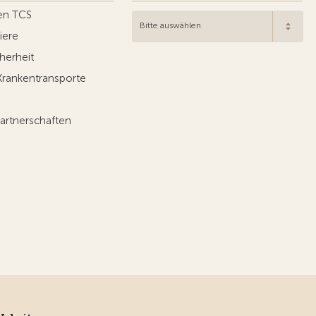
en TCS
Bitte auswählen
iere
herheit
Krankentransporte
artnerschaften