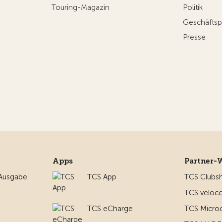
Touring-Magazin
Politik
Geschäftsp
Presse
Apps
Partner-
 Ausgabe
TCS App
TCS Clubs
TCS veloco
TCS eCharge
TCS Micro