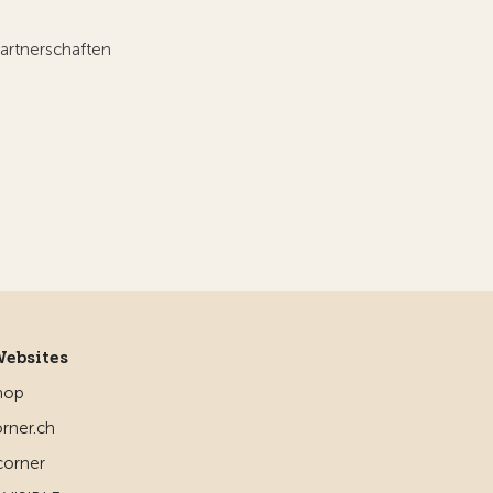
artnerschaften
Websites
hop
rner.ch
corner