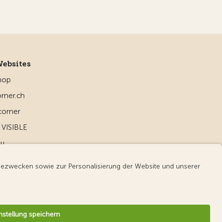
Websites
hop
rner.ch
corner
VISIBLE
ou
d