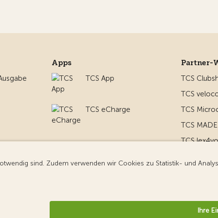
Apps
Partner-
 Ausgabe
TCS App
TCS Clubs
TCS veloco
TCS eCharge
TCS Micro
TCS MADE 
TCS lex4y
nd um
TCS MyMe
g
nformationen
Datenschutz
Cookie-Einstellungen