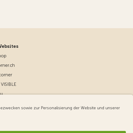
Websites
hop
rner.ch
corner
VISIBLE
ou
d