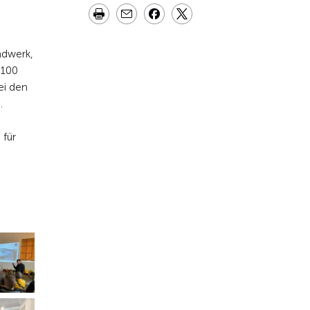
ndwerk,
 100
ei den
.
 für