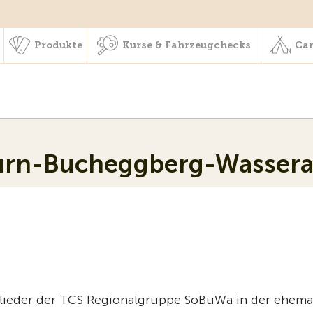
schaft & Leistungen
Produkte
Kurse & Fahrzeugchecks
Produkte
Kurse & Fahrzeugchecks
Cam
hurn-Bucheggberg-Wasser
glieder der TCS Regionalgruppe SoBuWa in der ehema