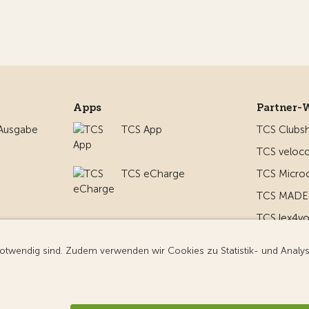
Apps
Partner-
 Ausgabe
TCS App
TCS Clubs
TCS veloco
TCS eCharge
TCS Micro
TCS MADE 
TCS lex4y
nd um
TCS MyMe
g