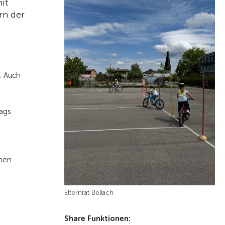
it
rn der
. Auch
tags
chen
Elternrat Bellach
Share Funktionen: