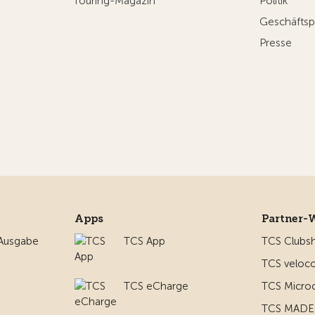
Touring-Magazin
Politik
Geschäftsp
Presse
Apps
Partner-
 Ausgabe
TCS App
TCS Clubs
TCS veloco
TCS eCharge
TCS Micro
TCS MADE 