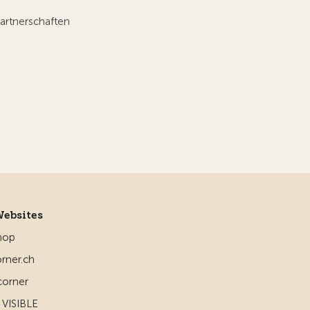
artnerschaften
Websites
hop
rner.ch
corner
VISIBLE