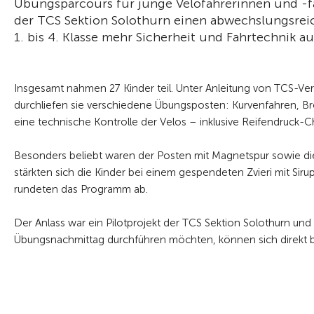
Übungsparcours für junge Velofahrerinnen und -fa
der TCS Sektion Solothurn einen abwechslungsrei
1. bis 4. Klasse mehr Sicherheit und Fahrtechnik a
Insgesamt nahmen 27 Kinder teil. Unter Anleitung von TCS-Verk
durchliefen sie verschiedene Übungsposten: Kurvenfahren, B
eine technische Kontrolle der Velos – inklusive Reifendruck-
Besonders beliebt waren der Posten mit Magnetspur sowie die
stärkten sich die Kinder bei einem gespendeten Zvieri mit Si
rundeten das Programm ab.
Der Anlass war ein Pilotprojekt der TCS Sektion Solothurn un
Übungsnachmittag durchführen möchten, können sich direkt b