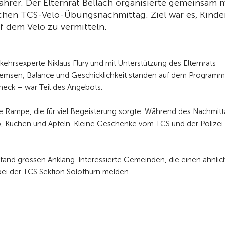
hrer. Der Elternrat Bellach organisierte gemeinsam m
chen TCS-Velo-Übungsnachmittag. Ziel war es, Kinde
uf dem Velo zu vermitteln.
ehrsexperte Niklaus Flury und mit Unterstützung des Elternrats
remsen, Balance und Geschicklichkeit standen auf dem Programm
Check – war Teil des Angebots.
 Rampe, die für viel Begeisterung sorgte. Während des Nachmit
rup, Kuchen und Äpfeln. Kleine Geschenke vom TCS und der Polizei
d fand grossen Anklang. Interessierte Gemeinden, die einen ähnli
ei der TCS Sektion Solothurn melden.