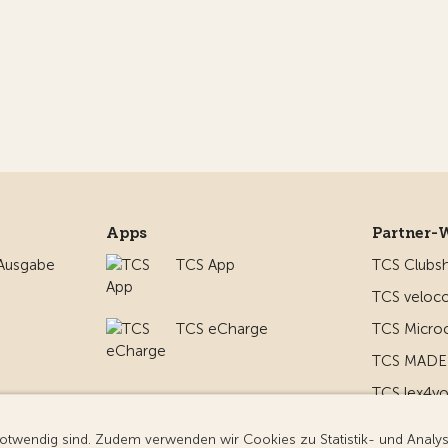
Apps
Partner-
 Ausgabe
TCS App
TCS Clubs
TCS veloco
TCS eCharge
TCS Micro
TCS MADE 
TCS lex4y
nd um
TCS MyMe
g