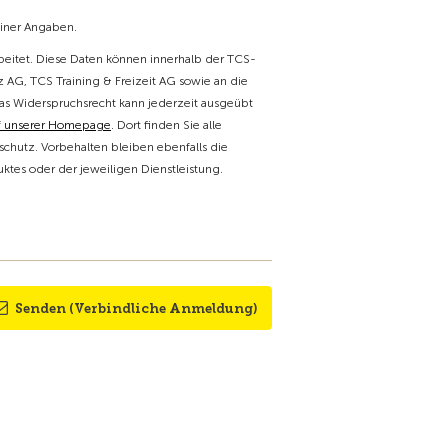
einer Angaben.
itet. Diese Daten können innerhalb der TCS-
 AG, TCS Training & Freizeit AG sowie an die
as Widerspruchsrecht kann jederzeit ausgeübt
f unserer Homepage
. Dort finden Sie alle
chutz. Vorbehalten bleiben ebenfalls die
tes oder der jeweiligen Dienstleistung.
Senden (Verbindliche Anmeldung)