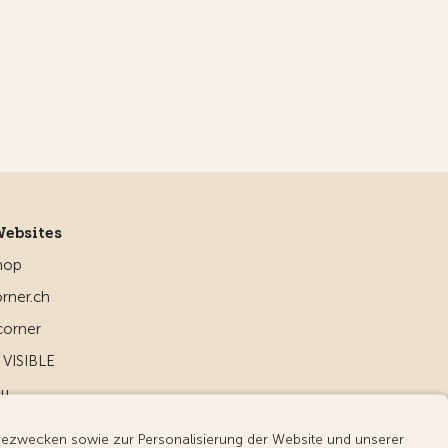
Websites
hop
rner.ch
corner
VISIBLE
ou
d