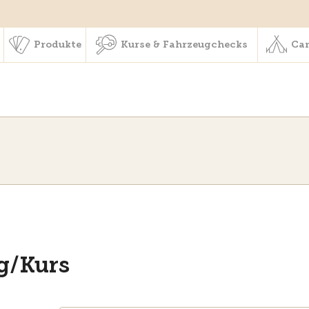
schaft & Leistungen
Produkte
Kurse & Fahrzeugchecks
Produkte
Kurse & Fahrzeugchecks
Cam
g/Kurs