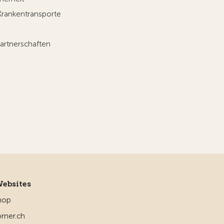
Krankentransporte
artnerschaften
Websites
hop
rner.ch