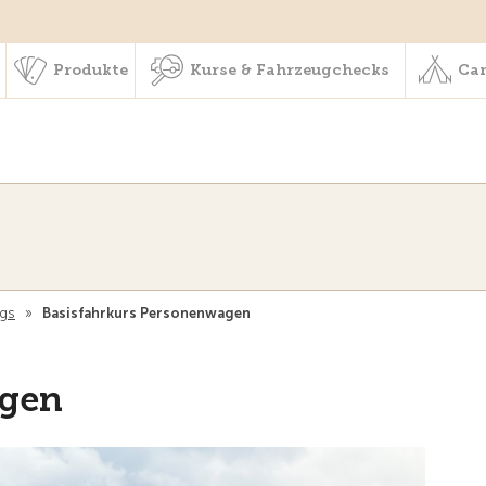
schaft & Leistungen
Produkte
Kurse & Fahrzeugchecks
Produkte
Kurse & Fahrzeugchecks
Cam
ngs
»
Basisfahrkurs Personenwagen
agen