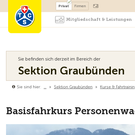
Mitglied werden
Mitglied
Privat
Firmen
Mitgliedschaft & Leistungen
Sie befinden sich derzeit im Bereich der
Sektion Graubünden
Sie sind hier:
…
»
Sektion Graubünden
»
Kurse & Fahrtraini
Basisfahrkurs Personenw