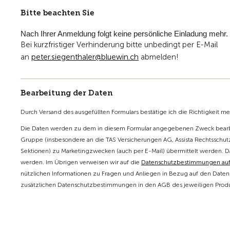
Bitte beachten Sie
Nach Ihrer Anmeldung folgt keine persönliche Einladung mehr.
Bei kurzfristiger Verhinderung bitte unbedingt per E-Mail
an
p
t
r
s
g
nth
l
r
bl
w
n
ch
abmelden!
Bearbeitung der Daten
Durch Versand des ausgefüllten Formulars bestätige ich die Richtigkeit m
Die Daten werden zu dem in diesem Formular angegebenen Zweck bearbe
Gruppe (insbesondere an die TAS Versicherungen AG, Assista Rechtsschutz
Sektionen) zu Marketingzwecken (auch per E-Mail) übermittelt werden. D
werden. Im Übrigen verweisen wir auf die
Datenschutzbestimmungen au
nützlichen Informationen zu Fragen und Anliegen in Bezug auf den Datens
zusätzlichen Datenschutzbestimmungen in den AGB des jeweiligen Produk