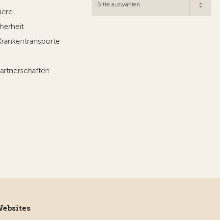
Bitte auswählen
iere
herheit
Krankentransporte
artnerschaften
Websites