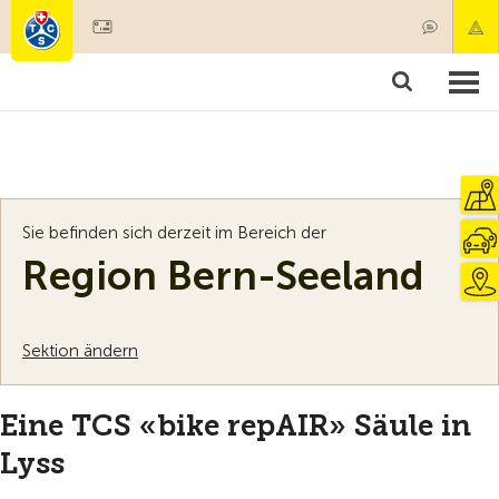
Mitglied werden
Mitgliedschaft & Leistungen
Produkte
Kurse & Fahrzeugchecks
Camping & Reisen
Test, Sicherheit & Gesundheit
Sie befinden sich derzeit im Bereich der
Region Bern-Seeland
Sektion ändern
Eine TCS «bike repAIR» Säule in
Lyss