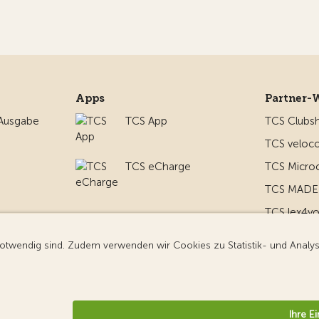
Apps
Partner-
 Ausgabe
TCS App
TCS Clubs
TCS veloco
TCS eCharge
TCS Micro
TCS MADE 
TCS lex4y
nd um
TCS MyMe
g