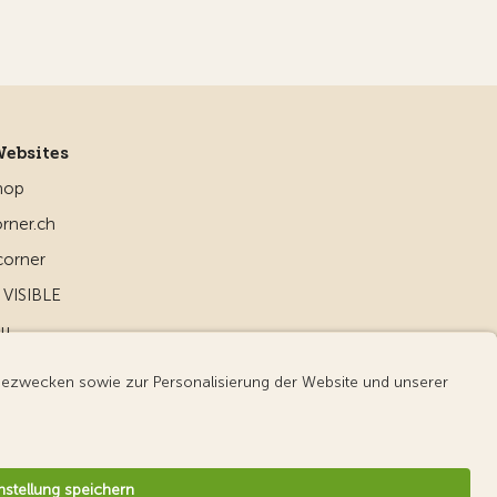
Websites
hop
rner.ch
corner
VISIBLE
ou
d