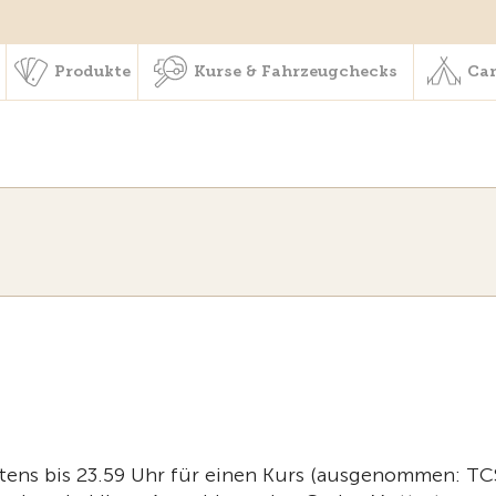
schaft & Leistungen
Produkte
Kurse & Fahrzeugchecks
Produkte
Kurse & Fahrzeugchecks
Cam
estens bis 23.59 Uhr für einen Kurs (ausgenommen: TC