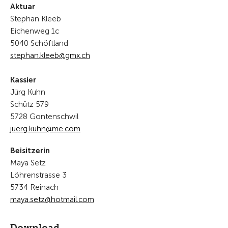
Aktuar
Stephan Kleeb
Eichenweg 1c
5040 Schöftland
st
ph
n
kl
b
gmx
ch
Kassier
Jürg Kuhn
Schütz 579
5728 Gontenschwil
j
rg
k
hn
m
c
m
Beisitzerin
Maya Setz
Löhrenstrasse 3
5734 Reinach
m
y
s
tz
h
tm
l
c
m
Download