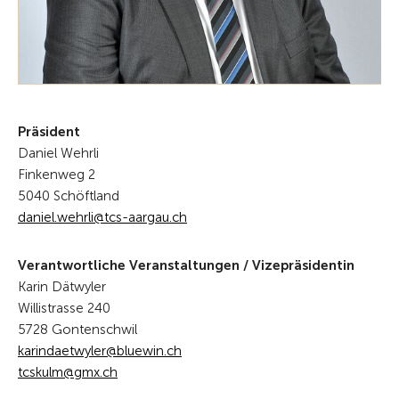
Präsident
Daniel Wehrli
Finkenweg 2
5040 Schöftland
d
n
l
w
hrl
tcs-
rg
ch
Verantwortliche Veranstaltungen / Vizepräsidentin
Karin Dätwyler
Willistrasse 240
5728 Gontenschwil
karindaetwyler@bluewin.ch
tcskulm@gmx.ch