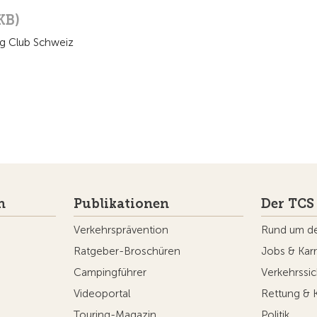
KB)
ng Club Schweiz
n
Publikationen
Der TCS
Verkehrsprävention
Rund um d
Ratgeber-Broschüren
Jobs & Karr
Campingführer
Verkehrssic
Videoportal
Rettung & 
Touring-Magazin
Politik