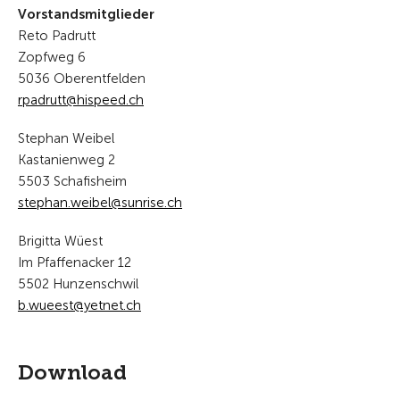
Vorstandsmitglieder
Reto Padrutt
Zopfweg 6
5036 Oberentfelden
rp
dr
tt
h
sp
d
ch
Stephan Weibel
Kastanienweg 2
5503 Schafisheim
st
ph
n
w
b
l
s
nr
s
ch
Brigitta Wüest
Im Pfaffenacker 12
5502 Hunzenschwil
b.wueest@yetnet.ch
Download