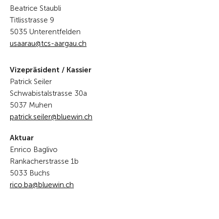
Beatrice Staubli
Titlisstrasse 9
5035 Unterentfelden
s
r
tcs-
rg
ch
Vizepräsident / Kassier
Patrick Seiler
Schwabistalstrasse 30a
5037 Muhen
p
tr
ck
s
l
r
bl
w
n
ch
Aktuar
Enrico Baglivo
Rankacherstrasse 1b
5033 Buchs
r
c
b
bl
w
n
ch