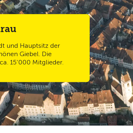
arau
t und Hauptsitz der
chönen Giebel. Die
ca. 15‘000 Mitglieder.