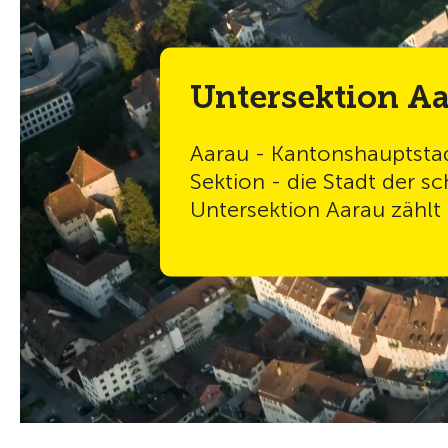
Untersektion A
Aarau - Kantonshauptstad
Sektion - die Stadt der s
Untersektion Aarau zählt 