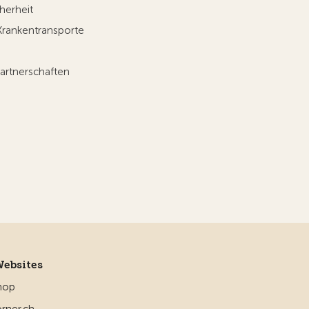
herheit
Krankentransporte
artnerschaften
Websites
hop