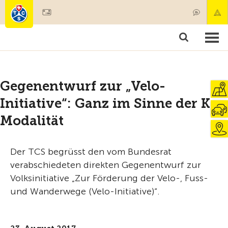
Mitglied werden
Mitgliedschaft & Leistungen
Produkte
Kurse & Fahrzeugchecks
Camping & Reisen
Test, Sicherheit & Gesundheit
Gegenentwurf zur „Velo-
Initiative“: Ganz im Sinne der Ko-
Modalität
Der TCS begrüsst den vom Bundesrat
verabschiedeten direkten Gegenentwurf zur
Volksinitiative „Zur Förderung der Velo-, Fuss-
und Wanderwege (Velo-Initiative)“.