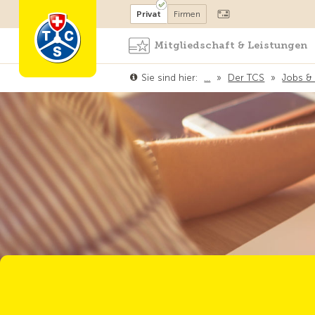
Mitglied werden
Mitglied
Privat
Firmen
Mitgliedschaft & Leistungen
Sie sind hier:
…
»
Der TCS
»
Jobs & 