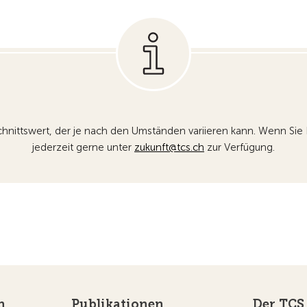
hschnittswert, der je nach den Umständen variieren kann. Wenn S
jederzeit gerne unter
z
k
nft
tcs
ch
zur Verfügung.
n
Publikationen
Der TCS