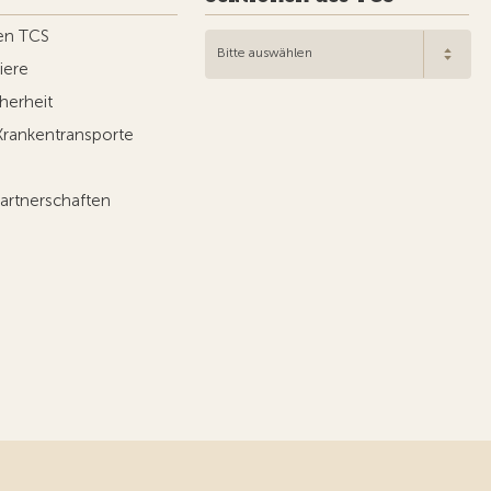
en TCS
Bitte auswählen
iere
herheit
Krankentransporte
artnerschaften