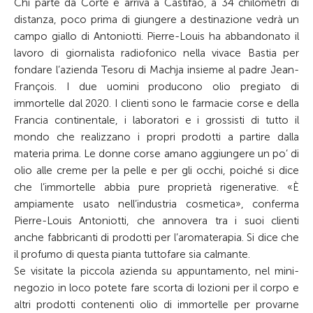
Chi parte da Corte e arriva a Castifao, a 34 chilometri di
distanza, poco prima di giungere a destinazione vedrà un
campo giallo di Antoniotti. Pierre-Louis ha abbandonato il
lavoro di giornalista radio­fonico nella vivace Bastia per
fondare l’azienda Tesoru di Machja insieme al padre Jean-
François. I due uomini producono olio pregiato di
immortelle dal 2020. I clienti sono le farmacie corse e della
Francia continentale, i laboratori e i grossisti di tutto il
mondo che realizzano i propri prodotti a partire dalla
materia prima. Le donne corse amano aggiungere un po’ di
olio alle creme per la pelle e per gli occhi, poiché si dice
che l’immortelle abbia pure proprietà rigenerative. «È
ampiamente usato nell’industria cosmetica», conferma
Pierre-Louis Antoniotti, che annovera tra i suoi clienti
anche fabbricanti di prodotti per l’aromaterapia. Si dice che
il profumo di questa pianta tuttofare sia calmante.
Se visitate la piccola azienda su appuntamento, nel mini-
negozio in loco potete fare scorta di lozioni per il corpo e
altri prodotti contenenti olio di immortelle per provarne