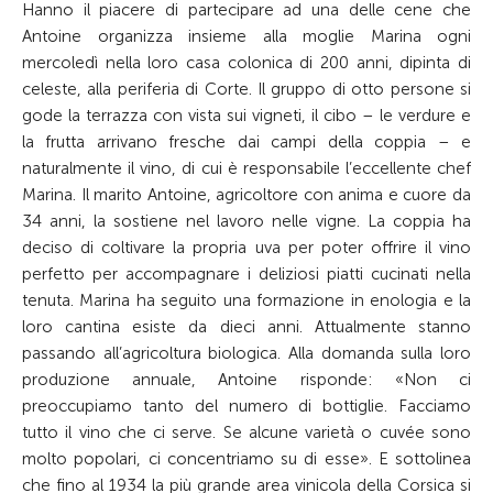
Hanno il piacere di partecipare ad una delle cene che
Antoine organizza insieme alla moglie Marina ogni
mercoledì nella loro casa colonica di 200 anni, dipinta di
celeste, alla periferia di Corte. Il gruppo di otto persone si
gode la terrazza con vista sui vigneti, il cibo – le verdure e
la frutta arrivano fresche dai campi della coppia – e
naturalmente il vino, di cui è responsabile l’eccellente chef
Marina. Il marito Antoine, agricoltore con anima e cuore da
34 anni, la sostiene nel lavoro nelle vigne. La coppia ha
deciso di coltivare la propria uva per poter offrire il vino
perfetto per accompagnare i deliziosi piatti cucinati nella
tenuta. Marina ha seguito una formazione in enologia e la
loro cantina esiste da dieci anni. Attualmente stanno
passando all’agricoltura biologica. Alla domanda sulla loro
produzione annuale, Antoine risponde: «Non ci
preoccupiamo tanto del numero di bottiglie. Facciamo
tutto il vino che ci serve. Se alcune varietà o cuvée sono
molto popolari, ci concentriamo su di esse». E sottolinea
che fino al 1934 la più grande area vinicola della Corsica si