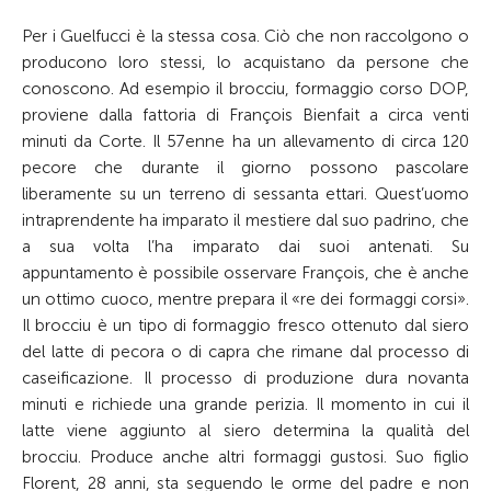
Per i Guelfucci è la stessa cosa. Ciò che non raccolgono o
producono loro stessi, lo acquistano da persone che
conoscono. Ad esempio il brocciu, formaggio corso DOP,
proviene dalla fattoria di François Bienfait a circa venti
minuti da Corte. Il 57enne ha un allevamento di circa 120
pecore che durante il giorno possono pascolare
liberamente su un terreno di sessanta ettari. Quest’uomo
intraprendente ha imparato il mestiere dal suo padrino, che
a sua volta l’ha imparato dai suoi antenati. Su
appuntamento è possibile osservare François, che è anche
un ottimo cuoco, mentre prepara il «re dei formaggi corsi».
Il brocciu è un tipo di formaggio fresco ottenuto dal siero
del latte di pecora o di capra che rimane dal processo di
caseificazione. Il processo di produzione dura novanta
minuti e richiede una grande perizia. Il momento in cui il
latte viene aggiunto al siero determina la qualità del
brocciu. Produce anche altri formaggi gustosi. Suo figlio
Florent, 28 anni, sta seguendo le orme del padre e non