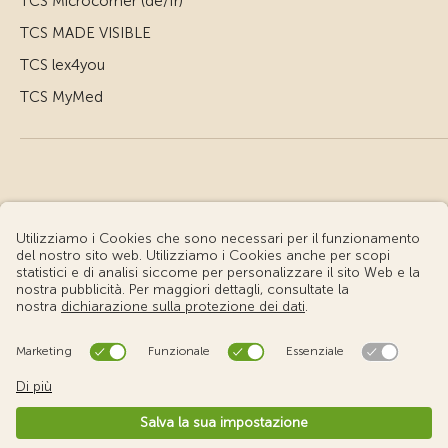
TCS Microcorner (de/fr)
TCS MADE VISIBLE
TCS lex4you
TCS MyMed
© Touring Club Svizzero
Condizioni d'uso – Informazioni giuridiche
Protezione dei dati
Impostazione cookie
v3.56 / Production publish 1